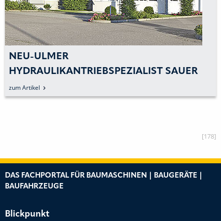
NEU-ULMER
HYDRAULIKANTRIEBSPEZIALIST SAUER
BIBUS FEIERT 20. GEBURTSTAG
zum Artikel
[178]
DAS FACHPORTAL FÜR BAUMASCHINEN | BAUGERÄTE |
BAUFAHRZEUGE
Blickpunkt