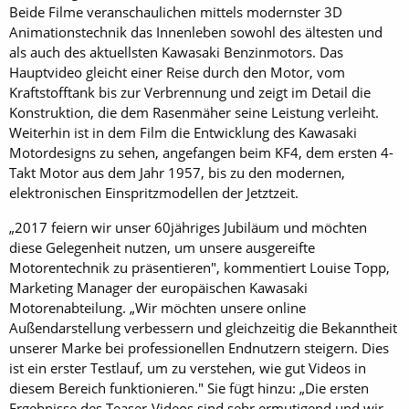
Beide Filme veranschaulichen mittels modernster 3D
Animationstechnik das Innenleben sowohl des ältesten und
als auch des aktuellsten Kawasaki Benzinmotors. Das
Hauptvideo gleicht einer Reise durch den Motor, vom
Kraftstofftank bis zur Verbrennung und zeigt im Detail die
Konstruktion, die dem Rasenmäher seine Leistung verleiht.
Weiterhin ist in dem Film die Entwicklung des Kawasaki
Motordesigns zu sehen, angefangen beim KF4, dem ersten 4-
Takt Motor aus dem Jahr 1957, bis zu den modernen,
elektronischen Einspritzmodellen der Jetztzeit.
„2017 feiern wir unser 60jähriges Jubiläum und möchten
diese Gelegenheit nutzen, um unsere ausgereifte
Motorentechnik zu präsentieren", kommentiert Louise Topp,
Marketing Manager der europäischen Kawasaki
Motorenabteilung. „Wir möchten unsere online
Außendarstellung verbessern und gleichzeitig die Bekanntheit
unserer Marke bei professionellen Endnutzern steigern. Dies
ist ein erster Testlauf, um zu verstehen, wie gut Videos in
diesem Bereich funktionieren." Sie fügt hinzu: „Die ersten
Ergebnisse des Teaser-Videos sind sehr ermutigend und wir