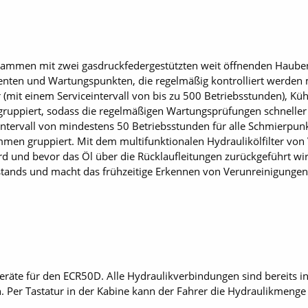
sammen mit zwei gasdruckfedergestützten weit öffnenden Hauben,
nten und Wartungspunkten, die regelmäßig kontrolliert werden
r (mit einem Serviceintervall von bis zu 500 Betriebsstunden), Küh
 gruppiert, sodass die regelmäßigen Wartungsprüfungen schneller
tervall von mindestens 50 Betriebsstunden für alle Schmierpunkte
en gruppiert. Mit dem multifunktionalen Hydraulikölfilter von V
ird und bevor das Öl über die Rücklaufleitungen zurückgeführt wi
stands und macht das frühzeitige Erkennen von Verunreinigungen
räte für den ECR50D. Alle Hydraulikverbindungen sind bereits ins
. Per Tastatur in der Kabine kann der Fahrer die Hydraulikmenge 