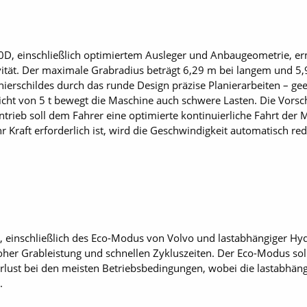
D, einschließlich optimiertem Ausleger und Anbaugeometrie, erm
vität. Der maximale Grabradius beträgt 6,29 m bei langem und 5,
nierschildes durch das runde Design präzise Planierarbeiten – g
icht von 5 t bewegt die Maschine auch schwere Lasten. Die Vors
ntrieb soll dem Fahrer eine optimierte kontinuierliche Fahrt der
Kraft erforderlich ist, wird die Geschwindigkeit automatisch red
e, einschließlich des Eco-Modus von Volvo und lastabhängiger Hyd
hoher Grableistung und schnellen Zykluszeiten. Der Eco-Modus sol
rlust bei den meisten Betriebsbedingungen, wobei die lastabhän
.