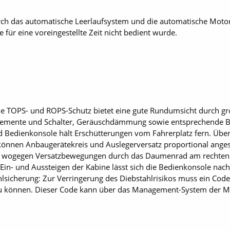
rch das automatische Leerlaufsystem und die automatische Motor
 für eine voreingestellte Zeit nicht bedient wurde.
e TOPS- und ROPS-Schutz bietet eine gute Rundumsicht durch gro
emente und Schalter, Geräuschdämmung sowie entsprechende Bei
 Bedienkonsole hält Erschütterungen vom Fahrerplatz fern. Über
önnen Anbaugerätekreis und Auslegerversatz proportional ange
t, wogegen Versatzbewegungen durch das Daumenrad am rechten 
in- und Aussteigen der Kabine lässt sich die Bedienkonsole nach
lsicherung: Zur Verringerung des Diebstahlrisikos muss ein Cod
u können. Dieser Code kann über das Management-System der Ma