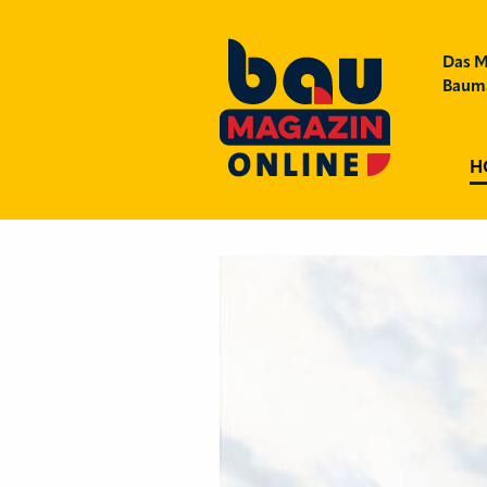
Das M
Bauma
H