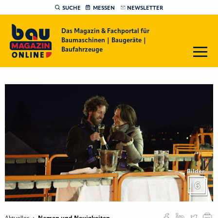
SUCHE
MESSEN
NEWSLETTER
Das Magazin & Fachportal für
Baumaschinen | Baugeräte |
Baufahrzeuge
Bilder
6
Aktuelles
Namen und Neuigkeiten