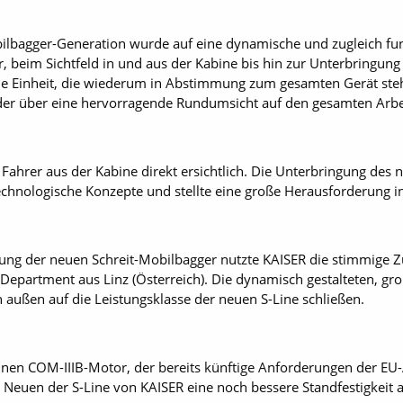
lbagger-Generation wurde auf eine dynamische und zugleich funk
, beim Sichtfeld in und aus der Kabine bis hin zur Unterbringun
 Einheit, die wiederum in Abstimmung zum gesamten Gerät steht
der über eine hervorragende Rundumsicht auf den gesamten Arbei
 Fahrer aus der Kabine direkt ersichtlich. Die Unterbringung des 
chnologische Konzepte und stellte eine große Herausforderung i
dung der neuen Schreit-Mobilbagger nutzte KAISER die stimmig
epartment aus Linz (Österreich). Die dynamisch gestalteten, gr
außen auf die Leistungsklasse der neuen S-­Line schließen.
nen COM-IIIB-Motor, der bereits künftige Anforderungen der EU-
 Neuen der S-Line von KAISER eine noch bessere Standfestigkeit 