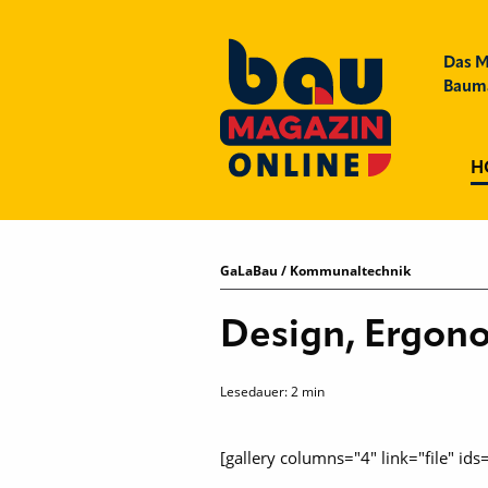
Das M
Bauma
H
GaLaBau / Kommunaltechnik
Design, Ergon
Lesedauer:
2
min
[gallery columns="4" link="file" 