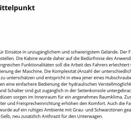
ittelpunkt
ür Einsätze in unzugänglichem und schwierigstem Gelände. Der Fa
ustellen. Die Kabine wurde daher auf die Bedürfnisse des Anwen
eichen Funktionalitäten soll die Arbeit des Fahrers erleichtert
edienung der Maschine. Die Komplexität (Anzahl der unterschiedli
t zu unterschätzen und entspricht in etwa jener eines Hubschraub
en eine einfachere Bedienung der hydraulischen Verstellmöglichk
d Schalter sind gut zugänglich in der Seitenkonsole untergebrac
luftdüsen sorgen im Innenraum für ein angenehmes Raumklima. Zu
alter und Freisprecheinrichtung erhöhen den Komfort. Auch die 
wurde auf ein ruhiges Ambiente mit Grau- und Schwarztönen gea
elb, neu zusätzlich Anthrazit für den Unterwagen.