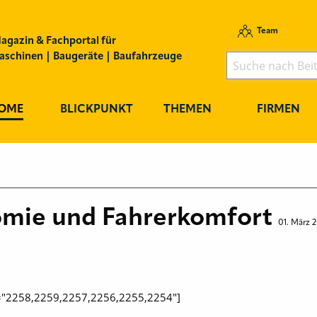
Team
agazin & Fachportal für
schinen | Baugeräte | Baufahrzeuge
OME
BLICKPUNKT
THEMEN
FIRMEN
omie und Fahrerkomfort
01. März 
ids="2258,2259,2257,2256,2255,2254"]