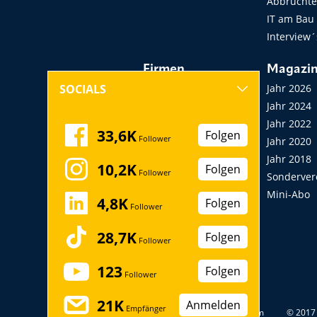
Abbruchtec
IT am Bau
Interview´
Firmen
Magazi
Hersteller, Händler,
Jahr 2026
SOCIALS
Vermieter
Jahr 2024
Messen, Seminare,
Jahr 2022
33,6K
Folgen
Follower
Kongresse
Jahr 2020
Verbände
Jahr 2018
10,2K
Folgen
Follower
Startup
Sonderver
Mini-Abo
4,8K
Folgen
Follower
28,7K
Folgen
Follower
123
Folgen
Follower
21K
Anmelden
Empfänger
Datenschutz
Impressum
© 2017 