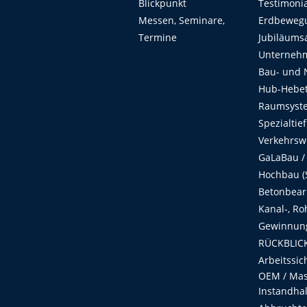
Blickpunkt
Testimoni
Messen, Seminare,
Erdbeweg
Termine
Jubiläums
Unterneh
Bau- und 
Hub-Hebet
Raumsyste
Spezialtie
Verkehrsw
GaLaBau /
Hochbau (S
Betonbear
Kanal-, Ro
Gewinnung
RÜCKBLICK
Arbeitssic
OEM / Masc
Instandha