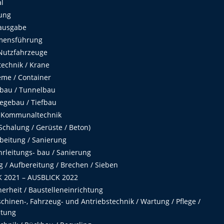
al
ung
ausgabe
mensführung
Nutzfahrzeuge
echnik / Krane
me / Container
fbau / Tunnelbau
egebau / Tiefbau
 Kommunaltechnik
chalung / Gerüste / Beton)
beitung / Sanierung
hrleitungs- bau / Sanierung
 / Aufbereitung / Brechen / Sieben
 2021 – AUSBLICK 2022
herheit / Baustelleneinrichtung
hinen-, Fahrzeug- und Antriebstechnik / Wartung / Pflege /
ltung