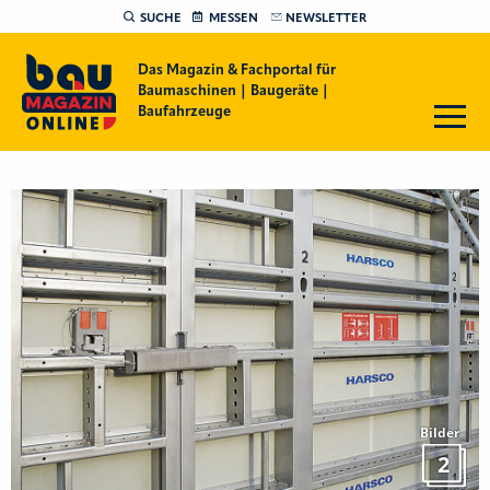
SUCHE
MESSEN
NEWSLETTER
Das Magazin & Fachportal für
Baumaschinen | Baugeräte |
Baufahrzeuge
Bilder
2