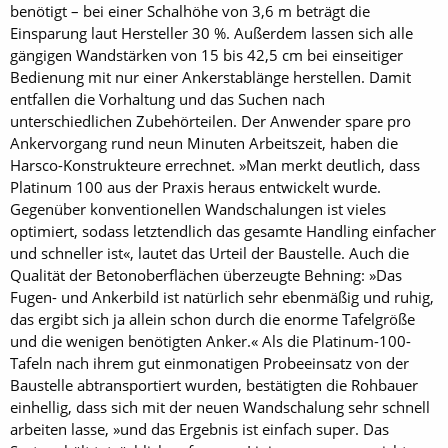
benötigt – bei einer Schalhöhe von 3,6 m beträgt die
Einsparung laut Hersteller 30 %. Außerdem lassen sich alle
gängigen Wandstärken von 15 bis 42,5 cm bei einseitiger
Bedienung mit nur einer Ankerstablänge herstellen. Damit
entfallen die Vorhaltung und das Suchen nach
unterschiedlichen Zubehörteilen. Der Anwender spare pro
Ankervorgang rund neun Minuten Arbeitszeit, haben die
Harsco-Konstrukteure errechnet. »Man merkt deutlich, dass
Platinum 100 aus der Praxis heraus entwickelt wurde.
Gegenüber konventionellen Wandschalungen ist vieles
optimiert, sodass letztendlich das gesamte Handling einfacher
und schneller ist«, lautet das Urteil der Baustelle. Auch die
Qualität der Betonoberflächen überzeugte Behning: »Das
Fugen- und Ankerbild ist natürlich sehr ebenmäßig und ruhig,
das ergibt sich ja allein schon durch die enorme Tafelgröße
und die wenigen benötigten Anker.« Als die Platinum-100-
Tafeln nach ihrem gut einmonatigen Probeeinsatz von der
Baustelle abtransportiert wurden, bestätigten die Rohbauer
einhellig, dass sich mit der neuen Wandschalung sehr schnell
arbeiten lasse, »und das Ergebnis ist einfach super. Das