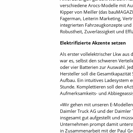
verschiedene Arocs-Modelle mit Auf
Kipper von Meiller (das bauMAGAZIN
Fagerman, Leiterin Marketing, Vert
integrierten Fahrzeugkonzepte und
Robustheit, Zuverlässigkeit und Eff
Elektrifizierte Akzente setzen
Als erster vollelektrischer Lkw au
war es, selbst den schweren Vertei
oder vier Batterien zur Auswahl. Je
Hersteller soll die Gesamtkapazitä
Aufbau. Ein intuitives Ladesystem 
Stunde. Komplettieren soll den eAct
Aufmerksamkeits- und Abbiegeassist
»Wir gehen mit unseren E-Modellen d
Daimler Truck AG und der Daimler T
insgesamt gut aufgestellt und müss
Unternehmen prompt damit unterstre
in Zusammenarbeit mit der Paul Gr