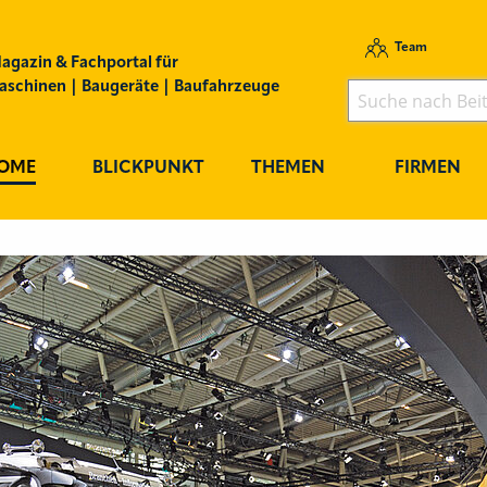
Team
agazin & Fachportal für
schinen | Baugeräte | Baufahrzeuge
OME
BLICKPUNKT
THEMEN
FIRMEN