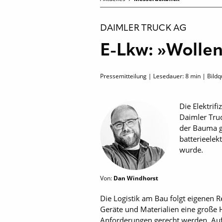
DAIMLER TRUCK AG
E-Lkw: »Wollen
Pressemitteilung | Lesedauer:
8
min | Bildq
Die Elektrif
Daimler Tru
der Bauma g
batterieelek
wurde.
Von:
Dan Windhorst
Die Logistik am Bau folgt eigenen 
Geräte und Materialien eine große
Anforderungen gerecht werden. Auffä