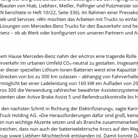
bauten von Hiab, Liebherr, Meiller, Palfinger und Putzmeister so
 berichtete in Heft 10/22, Seite 336). Im Rahmen einer Presseko
rieb und Services: »Wir möchten das Arbeiten mit Trucks so einf
 Lösungen von Mercedes-Benz Trucks für den Bauverkehr sind he
izienz – ob ab Werk oder konfiguriert von unseren Partnern und A
s dem Hause Mercedes-Benz nahm der eActros eine tragende Rolle 
lerverkehr im urbanen Umfeld CO₂-neutral zu gestalten. Insgesamt
der dieser speziellen Lithium-Ionen-Batterien weist eine Kapazitä
t Strecken von bis zu 300 km zulassen – abhängig von Fahrverhal
ermöglicht bei einer Ladeleistung von 160 kW ein Aufladen von 20
ros 300 die Verwendung zahlreicher bewährter Assistenzsysteme – 
enten über Active Brake Assist 5 und Reifendruckkontrolle bis 
en nächsten Schritt in Richtung der Elektrifizierung«, sagte Kar
ruck Holding AG. »Die Herausforderungen dafür sind groß, keine
en nun wichtige Akzente setzen und als Branche zusammenarbeit
ichen, dass nun auch der batterieelektrische Arocs auf den Weg
oup sowie Liebherr-Mischtechnik entstanden ist. Damit konnte D