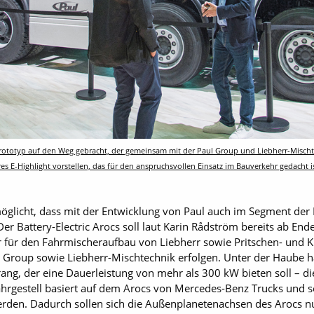
Prototyp auf den Weg gebracht, der gemeinsam mit der Paul Group und Liebherr-Misch
 E-Highlight vorstellen, das für den anspruchsvollen Einsatz im Bauverkehr gedacht ist
öglicht, dass mit der Entwicklung von Paul auch im Segment der
 Der Battery-Electric Arocs soll laut Karin Rådström bereits ab Ende
er für den Fahrmischeraufbau von Liebherr sowie Pritschen- und
ul Group sowie Liebherr-Mischtechnik erfolgen. Unter der Haube h
rang, der eine Dauerleistung von mehr als 300 kW bieten soll – die
hrgestell basiert auf dem Arocs von Mercedes-Benz Trucks und sol
rden. Dadurch sollen sich die Außenplanetenachsen des Arocs nu