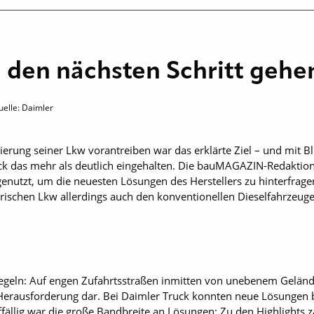
 den nächsten Schritt geh
uelle: Daimler
izierung seiner Lkw vorantreiben war das erklärte Ziel – und mit Bl
ck das mehr als deutlich eingehalten. Die bauMAGAZIN-Redaktio
enutzt, um die neuesten Lösungen des Herstellers zu hinterfrage
trischen Lkw allerdings auch den konventionellen Dieselfahrzeug
Regeln: Auf engen Zufahrtsstraßen inmitten von unebenem Gelände
 Herausforderung dar. Bei Daimler Truck konnten neue Lösungen 
llig war die große Bandbreite an Lösungen: Zu den Highlights zä