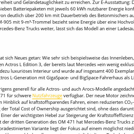
eiheit und Geländetauglichkeit zu erreichen. Zur E-Ausstattung: 
ieben Batteriepaketen mit jeweils 60 kWh nutzbarer Energie konf
von deutlich über 200 km mit Dauerbetrieb des Betonmischers auf
-905 mit 9-m³-Trommel bezieht seine Energie über eine Hochvolt
rcedes-Benz Trucks weiter, lässt sich das Modell an einer Ladesä
at sich Neues getan: Wie sehr sich beispielsweise das Innenleben
uen Actros L Edition 3, der bereits laut Mercedes »ein wenig exkl
ezu luxuriöses Interieur und wurde auf insgesamt 400 Exemplare l
Actros L-Generation mit GigaSpace- und BigSpace-Fahrerhaus als 
brigens generell für alle Actros- und auch Arocs-Modelle angedacht,
471 für schwere
Nutzfahrzeuge
verfügbar. Der neue Motor zeichnet
m Hinblick auf kraftstoffsparendes Fahren, einen reduzierten CO₂
 der Total Cost of Ownership ausgerichtet sind, ohne dass darunt
 Einer der wichtigsten Hebel zur Steigerung der Kraftstoffeffizie
t der dritten Generation des OM 471 hat Mercedes-Benz Trucks z
prädestinierten Variante liegt der Fokus auf einem möglichst niedr