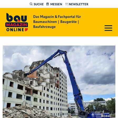
SUCHE
MESSEN
NEWSLETTER
Das Magazin & Fachportal für
Baumaschinen | Baugeräte |
Baufahrzeuge
Bilder