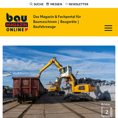
SUCHE
MESSEN
NEWSLETTER
Das Magazin & Fachportal für
Baumaschinen | Baugeräte |
Baufahrzeuge
Bilder
2