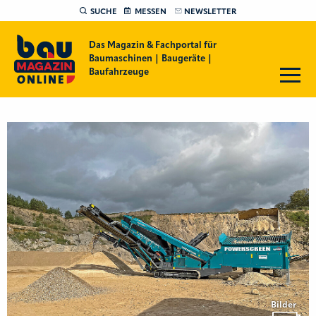
SUCHE
MESSEN
NEWSLETTER
Das Magazin & Fachportal für
Baumaschinen | Baugeräte |
Baufahrzeuge
Bilder