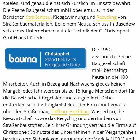
spielen. Und genau die hat sich kürzlich im Einsatz bewährt:
Die Peene Baugesellschaft mbH operiert u. a. in den
Bereichen
Straßenbau
, Kiesgewinnung und
Recycling
von
Straßenbaumaterialien. Bei einem Neuaufschluss in Basedow
setzte das Unternehmen auf die Technik der C. Christophel
GmbH aus Lübeck.
Die 1990
gegründete Peene
Baugesellschaft
mbH beschäftigt
heute an die 100
Mitarbeiter. Auch in Bezug auf Nachwuchs gibt es keinen
Mangel: Jedes Jahr werden bis zu 15 junge Menschen dort für
die Bauwirtschaft begeistert und ausgebildet. Dabei
erstrecken sich die Tätigkeitsfelder der Firma mittlerweile
über den Straßenbau,
Tiefbau
,
Hochbau
, Wasserbau, die
Kieswirtschaft sowie das Recycling und den Einbau von
Straßenbaustoffen. Seit ihrer Gründung vertraut die Firma auf
Christophel: So nutzte das Unternehmen in der Vergangenheit
bereits ältere Siebanlagen, darunter eine »Mark I« (1991) und