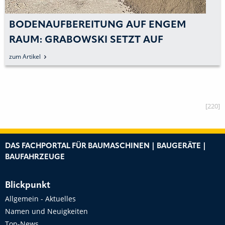
BODENAUFBEREITUNG AUF ENGEM
RAUM: GRABOWSKI SETZT AUF
»PORTAFILL MR-5X«
zum Artikel
[220]
DAS FACHPORTAL FÜR BAUMASCHINEN | BAUGERÄTE |
BAUFAHRZEUGE
Blickpunkt
Allgemein - Aktuelles
Namen und Neuigkeiten
Top-News