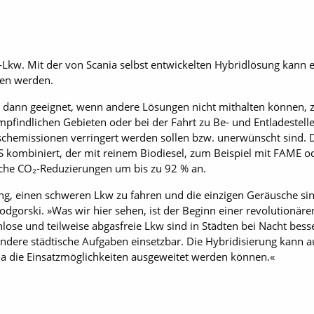
Lkw. Mit der von Scania selbst entwickelten Hybridlösung kann ei
ben werden.
lem dann geeignet, wenn andere Lösungen nicht mithalten können, 
mpfindlichen Gebieten oder bei der Fahrt zu Be- und Entladestel
hemissionen verringert werden sollen bzw. unerwünscht sind. De
S kombiniert, der mit reinem Biodiesel, zum Beispiel mit FAME 
iche CO₂-Reduzierungen um bis zu 92 % an.
ung, einen schweren Lkw zu fahren und die einzigen Geräusche si
Podgorski. »Was wir hier sehen, ist der Beginn einer revolutionär
ose und teilweise abgasfreie Lkw sind in Städten bei Nacht besse
ndere städtische Aufgaben einsetzbar. Die Hybridisierung kann 
da die Einsatzmöglichkeiten ausgeweitet werden können.«