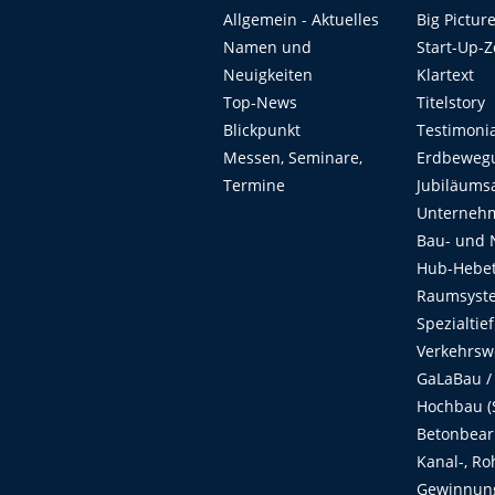
Allgemein - Aktuelles
Big Pictur
Namen und
Start-Up-
Neuigkeiten
Klartext
Top-News
Titelstory
Blickpunkt
Testimoni
Messen, Seminare,
Erdbeweg
Termine
Jubiläums
Unterneh
Bau- und 
Hub-Hebet
Raumsyste
Spezialtie
Verkehrsw
GaLaBau /
Hochbau (S
Betonbear
Kanal-, Ro
Gewinnung