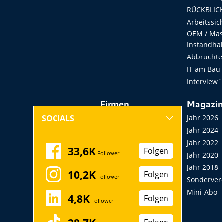
RÜCKBLICK
Arbeitssic
OEM / Masc
Instandha
Abbruchtec
IT am Bau
Interview´
Firmen
Magazi
Hersteller, Händler,
Jahr 2026
SOCIALS
Vermieter
Jahr 2024
Messen, Seminare,
Jahr 2022
33,6K
Folgen
Follower
Kongresse
Jahr 2020
Verbände
Jahr 2018
10,2K
Folgen
Follower
Startup
Sonderver
Mini-Abo
4,8K
Folgen
Follower