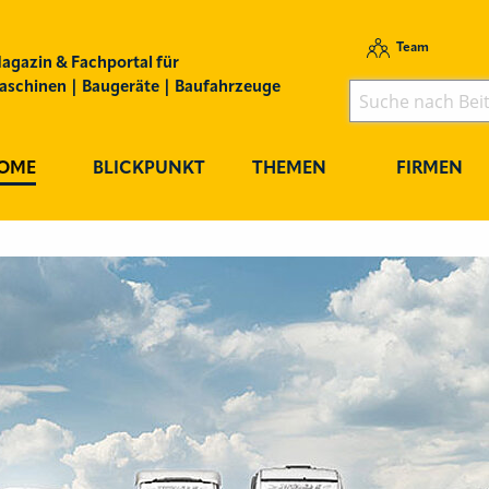
Team
agazin & Fachportal für
schinen | Baugeräte | Baufahrzeuge
OME
BLICKPUNKT
THEMEN
FIRMEN