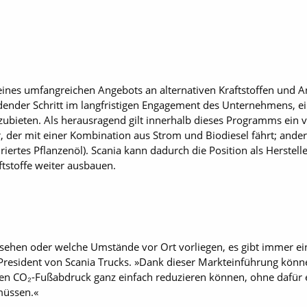
 eines umfangreichen Angebots an alternativen Kraftstoffen und A
idender Schritt im langfristigen Engagement des Unternehmens, e
ubieten. Als herausragend gilt innerhalb dieses Programms ein 
r, der mit einer Kombination aus Strom und Biodiesel fährt; and
riertes Pflanzenöl). Scania kann dadurch die Position als Herste
ftstoffe weiter ausbauen.
sehen oder welche Umstände vor Ort vorliegen, es gibt immer ein
President von Scania Trucks. »Dank dieser Markteinführung könne
ren CO₂-Fußabdruck ganz einfach reduzieren können, ohne dafür 
müssen.«