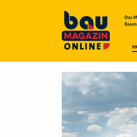
Das M
Bauma
H