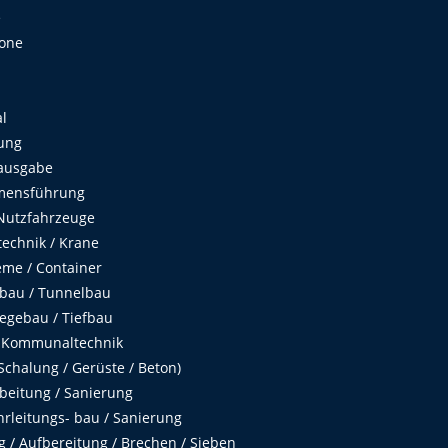
e
Zone
al
ung
ausgabe
mensführung
Nutzfahrzeuge
echnik / Krane
me / Container
fbau / Tunnelbau
egebau / Tiefbau
 Kommunaltechnik
chalung / Gerüste / Beton)
beitung / Sanierung
hrleitungs- bau / Sanierung
 / Aufbereitung / Brechen / Sieben