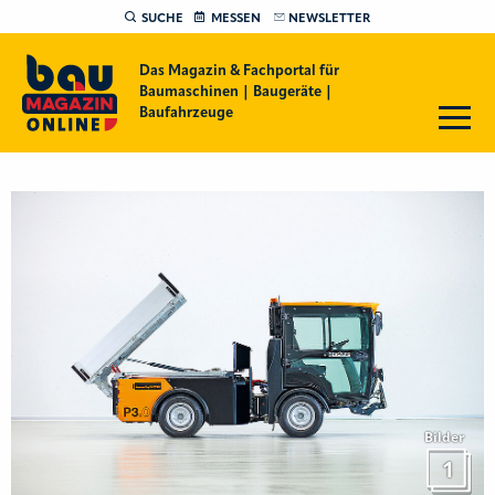
SUCHE
MESSEN
NEWSLETTER
Das Magazin & Fachportal für
Baumaschinen | Baugeräte |
Baufahrzeuge
Bilder
1