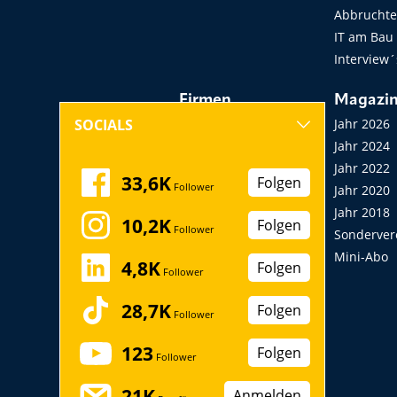
Abbruchtec
IT am Bau
Interview´
Firmen
Magazi
Hersteller, Händler,
Jahr 2026
SOCIALS
Vermieter
Jahr 2024
Messen, Seminare,
Jahr 2022
33,6K
Folgen
Follower
Kongresse
Jahr 2020
Verbände
Jahr 2018
10,2K
Folgen
Follower
Startup
Sonderver
Mini-Abo
4,8K
Folgen
Follower
28,7K
Folgen
Follower
123
Folgen
Follower
21K
Anmelden