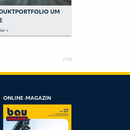
DUKTPORTFOLIO UM
ALLROUNDER FÜ
E
OUTDOOR-PROJE
CHINENTRANSPORTER
kel
zum Artikel
EITERT
[193]
ONLINE-MAGAZIN