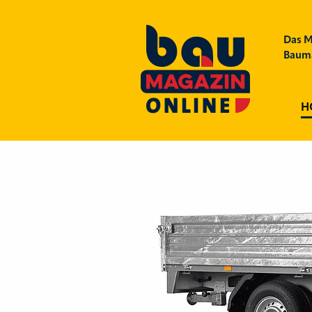
Das M
Bauma
H