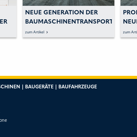
NEUE GENERATION DER
PRO
ER
BAUMASCHINENTRANSPORTER
NEU
LE
VORGESTELLT
MAS
zum Artikel
zum Arti
ERW
CHINEN | BAUGERÄTE | BAUFAHRZEUGE
e
Zone