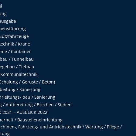
al
ung
ausgabe
mensführung
Nutzfahrzeuge
echnik / Krane
me / Container
fbau / Tunnelbau
egebau / Tiefbau
 Kommunaltechnik
chalung / Gerüste / Beton)
beitung / Sanierung
hrleitungs- bau / Sanierung
 / Aufbereitung / Brechen / Sieben
 2021 – AUSBLICK 2022
herheit / Baustelleneinrichtung
hinen-, Fahrzeug- und Antriebstechnik / Wartung / Pflege /
ltung