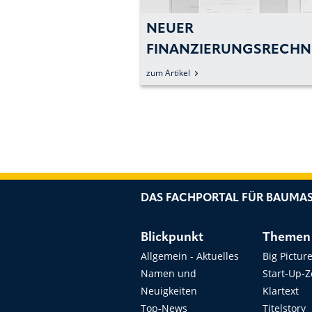
ESTELLT: DRITTE
NEUER
ON ÜBERNIMMT
FINANZIERUNGSRECHN
SFÜHRUNG DER
FÜR ANHÄNGERMODEL
zum Artikel
N
GWERKE
DAS FACHPORTAL FÜR BAUMAS
Blickpunkt
Themen
Allgemein - Aktuelles
Big Pictur
Namen und
Start-Up-
Neuigkeiten
Klartext
Top-News
Titelstory