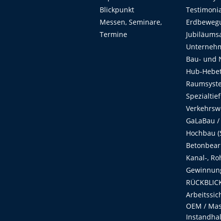
Blickpunkt
Testimoni
Messen, Seminare,
Erdbeweg
Termine
Jubiläums
Unterneh
Bau- und 
Hub-Hebet
Raumsyste
Spezialtie
Verkehrsw
GaLaBau /
Hochbau (S
Betonbear
Kanal-, Ro
Gewinnung
RÜCKBLICK
Arbeitssic
OEM / Masc
Instandha