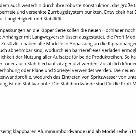
em auch weiterhin durch ihre robuste Konstruktion, das große
erfreie und versenkte Zurrbügelsystem punkten. Entwickelt hat B
f Langlebigkeit und Stabilität.
npassungen an die Kipper Serie sollen die neuen Hochlader noc
le Anhänger mit Langwegverschlüssen ausgestattet, die Profi-Mode
. Zusätzlich haben alle Modelle in Anpassung an die Kippanhänge
uch abnehmbar sind, wodurch ein barrierefreies Verladen ermöglic
lichkeit der Nutzung aller Aufsätze für beide Produktreihen. So 
r- oder auch Stahl­blechaufsatz genutzt werden. Zusätzlich könne
erhöhung oder Plane und Spriegel verwendet werden. Die neuen
eitenwandprofile, wodurch das Eintreten von Spritzwasser von un
ung ist die Stahlvariante. Die Stahlbordwände sind für die Profi-
rseitig klappbaren Aluminiumbordwände und ab Modellreihe 5118