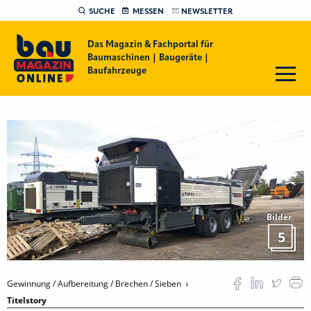
SUCHE
MESSEN
NEWSLETTER
Das Magazin & Fachportal für
Baumaschinen | Baugeräte |
Baufahrzeuge
Bilder
5
Gewinnung / Aufbereitung / Brechen / Sieben
Titelstory