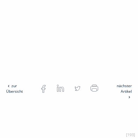
zur
nächster
Übersicht
Artikel
[193]