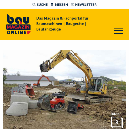
SUCHE
MESSEN
NEWSLETTER
Das Magazin & Fachportal für
Baumaschinen | Baugeräte |
Baufahrzeuge
Bilder
3