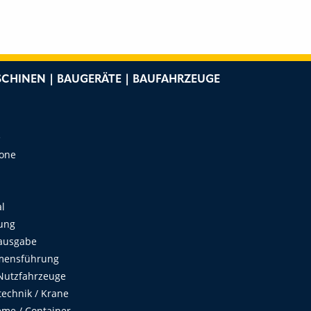
CHINEN | BAUGERÄTE | BAUFAHRZEUGE
e
Zone
al
ung
ausgabe
mensführung
Nutzfahrzeuge
echnik / Krane
me / Container