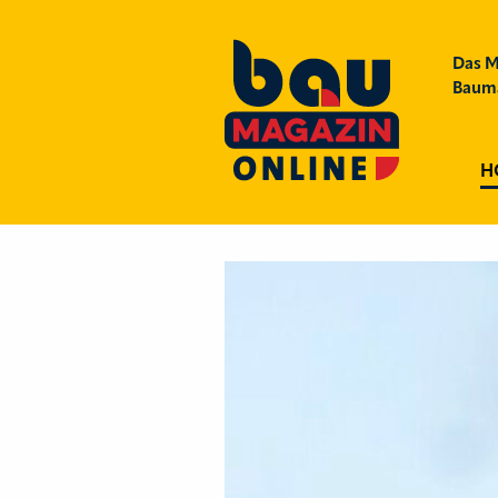
Das M
Bauma
H