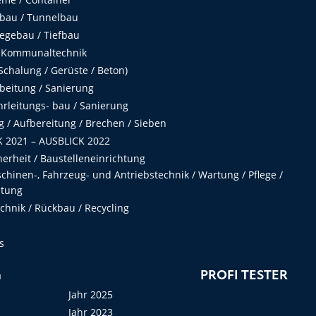
fbau / Tunnelbau
egebau / Tiefbau
 Kommunaltechnik
chalung / Gerüste / Beton)
beitung / Sanierung
hrleitungs- bau / Sanierung
 / Aufbereitung / Brechen / Sieben
 2021 – AUSBLICK 2022
herheit / Baustelleneinrichtung
hinen-, Fahrzeug- und Antriebstechnik / Wartung / Pflege /
ltung
hnik / Rückbau / Recycling
s
n
PROFI TESTER
Jahr 2025
Jahr 2023