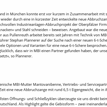
and in München konnte erst vor kurzem in Zusammenarbeit mit s
 wieder durch eine in kürzester Zeit entwickelte neue Abbruchza
hsvollen Industrieanlagen-Abbruchprojekt der Oberpfälzer Firma
 »knacken« und Stahl schneiden – beweisen. Angebaut war die ne
us Pullenreuth arbeitet bereits seit Jahren mit Technik von MBI
führer Stephan Plannerer auf der Suche nach einer neuen 6-t-Sch
viele Optionen und Varianten für eine neue 6-t-Schere besproche
r glücklich, dass wir in MBI einen Partner gefunden haben, der 
tzt«, so Plannerer.
lienische MBI-Mutter Mantovanibenne, Vertriebs- und Servicepart
it eine neue Abbruchzange mit rund 6,5 t ­Eigengewicht, die in i
llsten Öffnungs- und Schließzyklen überzeugte sie uns direkt bei
eutschland. Als Highlight gelte die Gebissform – zwei ineinander