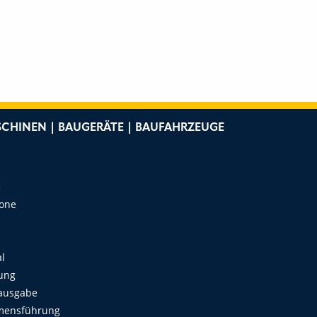
CHINEN | BAUGERÄTE | BAUFAHRZEUGE
e
Zone
al
ung
ausgabe
mensführung