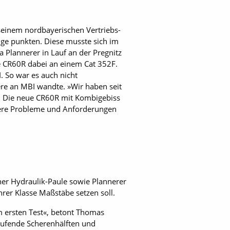
einem nordbayerischen Vertriebs-
nge punkten. Diese musste sich im
 Plannerer in Lauf an der Pregnitz
ue CR60R dabei an einem Cat 352F.
. So war es auch nicht
ere an MBI wandte. »Wir haben seit
n. Die neue CR60R mit Kombigebiss
unsere Probleme und Anforderungen
ner Hydraulik-Paule sowie Plannerer
hrer Klasse Maßstäbe setzen soll.
m ersten Test«, betont Thomas
laufende Scherenhälften und