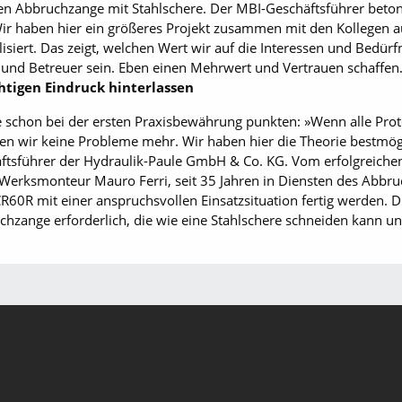
n Abbruchzange mit Stahlschere. Der MBI-Geschäftsführer betont
Wir haben hier ein größeres Projekt zusammen mit den Kollegen 
isiert. Das zeigt, welchen Wert wir auf die Interessen und Bedür
und Betreuer sein. Eben einen Mehrwert und Vertrauen schaffen. I
htigen Eindruck hinterlassen
schon bei der ersten Praxisbewährung punkten: »Wenn alle Proto
ten wir keine Probleme mehr. Wir haben hier die Theorie bestmögl
äftsführer der Hydraulik-Paule GmbH & Co. KG. Vom erfolgreiche
e Werksmonteur Mauro Ferri, seit 35 Jahren in Diensten des Abbru
 CR60R mit einer anspruchsvollen Einsatzsituation fertig werden
chzange ­erforderlich, die wie eine Stahlschere schneiden kann u