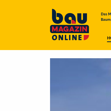
Das M
Bauma
H