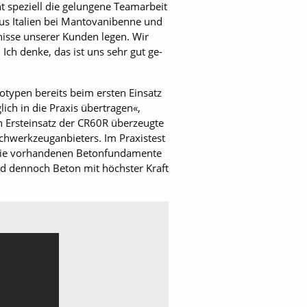
 speziell die gelungene Teamarbeit
aus Italien bei Mantovanibenne und
fnisse unserer Kunden legen. Wir
ch denke, das ist uns sehr gut ge­
typen bereits beim ersten Einsatz
ich in die Praxis übertragen«,
n Ersteinsatz der CR60R überzeugte
chwerkzeug­anbieters. Im Praxistest
. Die vorhandenen Beton­fundamente
nd dennoch Beton mit höchster Kraft