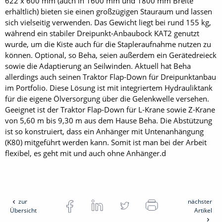
622 x 600 mm (auch in 1600 mm und 1800 mm Breite
erhältlich) bieten sie einen großzügigen Stauraum und lassen
sich vielseitig verwenden. Das Gewicht liegt bei rund 155 kg,
während ein stabiler Dreipunkt-Anbaubock KAT2 genutzt
wurde, um die Kiste auch für die Stapleraufnahme nutzen zu
können. Optional, so Beha, seien außerdem ein Gerätedreieck
sowie die Adaptierung an Seilwinden. Aktuell hat Beha
allerdings auch seinen Traktor Flap-Down für Dreipunktanbau
im Portfolio. Diese Lösung ist mit integriertem Hydrauliktank
für die eigene Ölversorgung über die Gelenkwelle versehen.
Geeignet ist der Traktor Flap-Down für L-Krane sowie Z-Krane
von 5,60 m bis 9,30 m aus dem Hause Beha. Die Abstützung
ist so konstruiert, dass ein Anhänger mit Untenanhängung
(K80) mitgeführt werden kann. Somit ist man bei der Arbeit
flexibel, es geht mit und auch ohne Anhänger.d
zur
nächster
Übersicht
Artikel