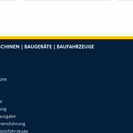
CHINEN | BAUGERÄTE | BAUFAHRZEUGE
e
Zone
al
ung
ausgabe
mensführung
Nutzfahrzeuge