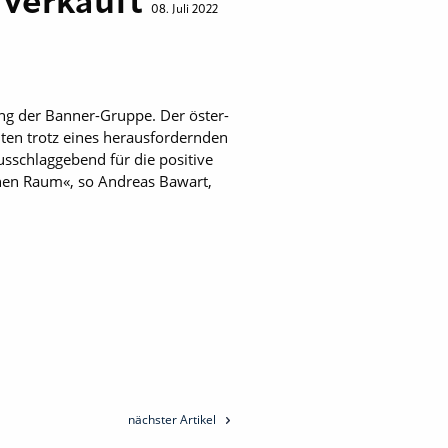
n verkauft
08. Juli 2022
ng der Banner-Gruppe. Der öster­
eiten trotz eines herausfordernden
usschlaggebend für die positive
chen Raum«, so Andreas Bawart,
nächster Artikel