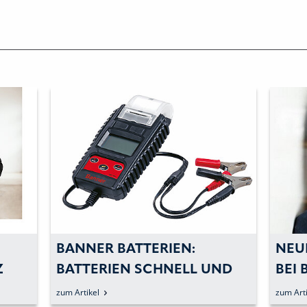
BANNER BATTERIEN:
NEU
Z
BATTERIEN SCHNELL UND
BEI
ZUVERLÄSSIG PRÜFEN
zum Artikel
zum Arti