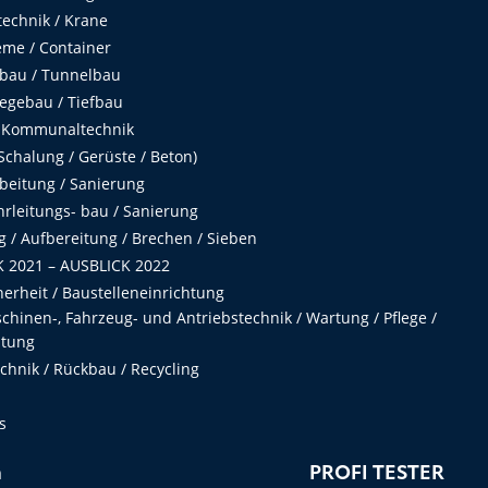
echnik / Krane
me / Container
fbau / Tunnelbau
egebau / Tiefbau
 Kommunaltechnik
chalung / Gerüste / Beton)
beitung / Sanierung
hrleitungs- bau / Sanierung
 / Aufbereitung / Brechen / Sieben
 2021 – AUSBLICK 2022
herheit / Baustelleneinrichtung
hinen-, Fahrzeug- und Antriebstechnik / Wartung / Pflege /
ltung
hnik / Rückbau / Recycling
s
n
PROFI TESTER