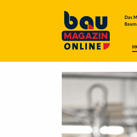
Das M
Bauma
H