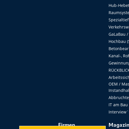
Hub-Hebet
Raumsyste
Spezialtie
Verkehrsw
GaLaBau /
Hochbau (S
Betonbear
Kanal-, Ro
Gewinnung
RÜCKBLICK
Arbeitssic
OEM / Masc
Instandha
Abbruchtec
IT am Bau
Interview´
Firmen
Magazi