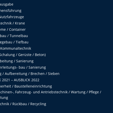
ausgabe
mensführung
Nutzfahrzeuge
echnik / Krane
me / Container
fbau / Tunnelbau
egebau / Tiefbau
 Kommunaltechnik
chalung / Gerüste / Beton)
beitung / Sanierung
hrleitungs- bau / Sanierung
 / Aufbereitung / Brechen / Sieben
 2021 – AUSBLICK 2022
herheit / Baustelleneinrichtung
hinen-, Fahrzeug- und Antriebstechnik / Wartung / Pflege /
ltung
hnik / Rückbau / Recycling