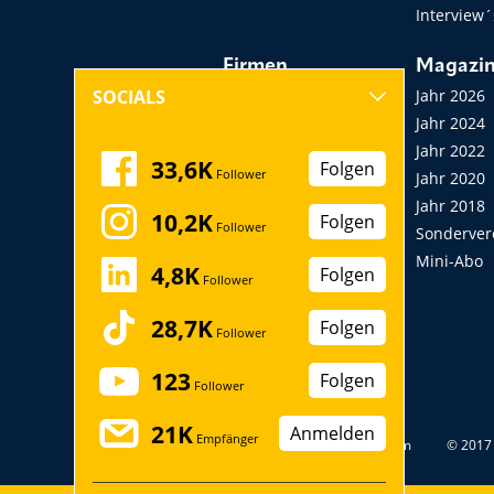
Interview´
Firmen
Magazi
Hersteller, Händler,
Jahr 2026
SOCIALS
Vermieter
Jahr 2024
Messen, Seminare,
Jahr 2022
33,6K
Folgen
Follower
Kongresse
Jahr 2020
Verbände
Jahr 2018
10,2K
Folgen
Follower
Startup
Sonderver
Mini-Abo
4,8K
Folgen
Follower
28,7K
Folgen
Follower
123
Folgen
Follower
21K
Anmelden
Empfänger
Datenschutz
Impressum
© 2017 