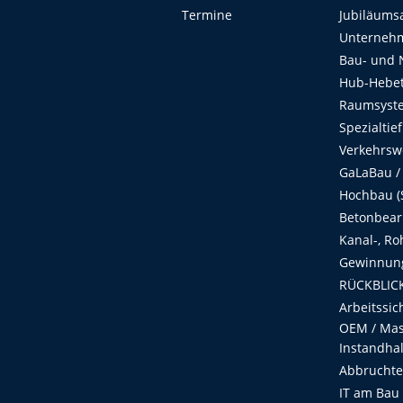
Termine
Jubiläums
Unterneh
Bau- und 
Hub-Hebet
Raumsyste
Spezialtie
Verkehrsw
GaLaBau /
Hochbau (S
Betonbear
Kanal-, Ro
Gewinnung
RÜCKBLICK
Arbeitssic
OEM / Masc
Instandha
Abbruchtec
IT am Bau