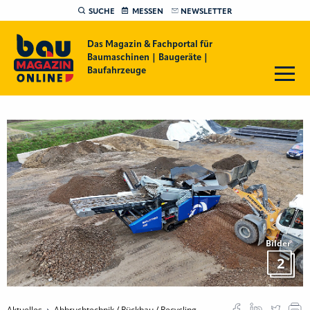
SUCHE
MESSEN
NEWSLETTER
Das Magazin & Fachportal für
Baumaschinen | Baugeräte |
Baufahrzeuge
Bilder
2
Aktuelles
Abbruchtechnik / Rückbau / Recycling