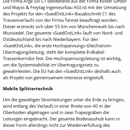
Die Firma Arge Sol C1 (bestehend aus der Firma Köster GmbH
und Wayss & Freytag Ingenieurbau AG) ist mit der Umsetzung
des Projekts für den »SuedOstLink«-Bauabschnitt C1 des
Trassenverlaufs von der Firma Tennet beauftragt worden.
Dieser erstreckt sich über 55 km von Münchenreuth bis nach
Wunsiedel. Der gesamte »Sued­OstLink« läuft von Nord- und
Ostdeutschland bis nach Niederbayern. Für den
»SuedOstLink«, die erste Hochspannungs-Gleichstrom-
Übertragungsleitung, steht der komplette Erdkabel-
Trassenkorridor fest. Die Hochspannungsleitung ist wichtig,
um die Systemstabilität im Übertragungsnetz zu
gewährleisten. Die EU hat den »SuedOstLink« deshalb auch
als Projekt von gemeinsamem Interesse eingestuft.
Mobile Splittertechnik
Um die gewaltigen Stromleitungen unter die Erde zu bringen,
wird entlang des Verlaufs in einer Breite von 40 m der
Oberboden abgetragen und in zwei Trapezgräben die
Leitungen eingebracht. Der gesamte Bodenaushub kann in
dieser Form allerdings nicht zur Wiederverfüllung des