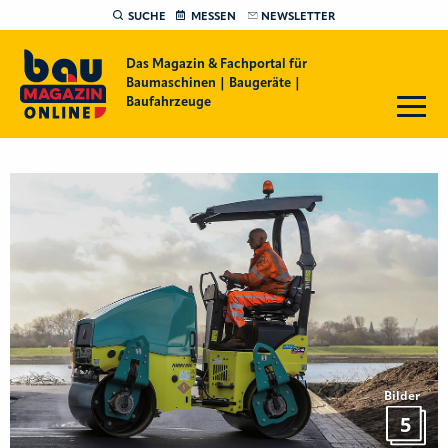
SUCHE
MESSEN
NEWSLETTER
Das Magazin & Fachportal für
Baumaschinen | Baugeräte |
Baufahrzeuge
Bilder
5