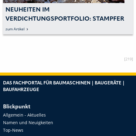
NEUHEITEN IM
VERDICHTUNGSPORTFOLIO: STAMPFER
DER NEUEN GENERATION VORGESTELLT
zum Artikel
[219]
DAS FACHPORTAL FÜR BAUMASCHINEN | BAUGERÄTE |
BAUFAHRZEUGE
Blickpunkt
Allgemein - Aktuelles
Namen und Neuigkeiten
Top-News