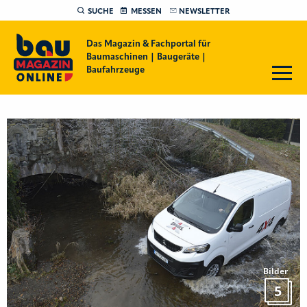
SUCHE
MESSEN
NEWSLETTER
Das Magazin & Fachportal für
Baumaschinen | Baugeräte |
Baufahrzeuge
Bilder
5