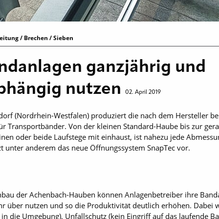
itung / Brechen / Sieben
ndanlagen ganzjährig und
bhängig nutzen
02. April 2019
dorf (Nordrhein-Westfalen) produziert die nach dem Hersteller 
r Transportbänder. Von der kleinen Standard-Haube bis zur ger
nen oder beide Laufstege mit einhaust, ist nahezu jede Abmessun
tzt unter anderem das neue Öffnungssystem SnapTec vor.
Einbau der Achenbach-Hauben können Anlagenbetreiber ihre Ban
r über nutzen und so die Produktivität deutlich erhöhen. Dabei
 in die Umgebung), Unfallschutz (kein Eingriff auf das laufende 