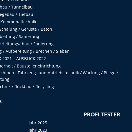
fbau / Tunnelbau
egebau / Tiefbau
 Kommunaltechnik
chalung / Gerüste / Beton)
beitung / Sanierung
hrleitungs- bau / Sanierung
 / Aufbereitung / Brechen / Sieben
 2021 – AUSBLICK 2022
herheit / Baustelleneinrichtung
hinen-, Fahrzeug- und Antriebstechnik / Wartung / Pflege /
ltung
hnik / Rückbau / Recycling
s
n
PROFI TESTER
Jahr 2025
Jahr 2023