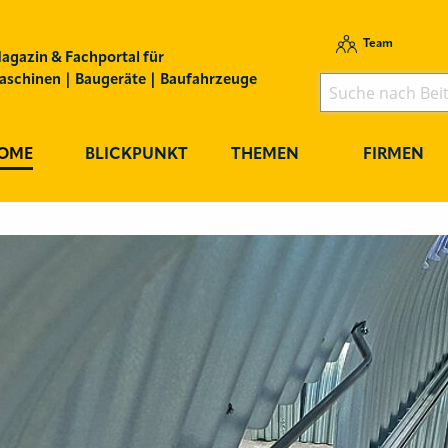
Team
agazin & Fachportal für
schinen | Baugeräte | Baufahrzeuge
OME
BLICKPUNKT
THEMEN
FIRMEN