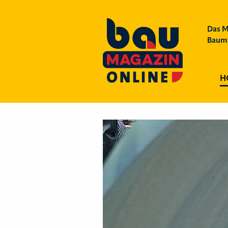
Das M
Bauma
H