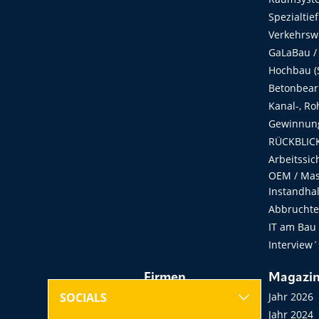
Spezialtie
Verkehrsw
GaLaBau /
Hochbau (S
Betonbear
Kanal-, Ro
Gewinnung
RÜCKBLICK
Arbeitssic
OEM / Masc
Instandha
Abbruchtec
IT am Bau
Interview´
Firmen
Magazi
Hersteller, Händler,
Jahr 2026
SOCIALS
Vermieter
Jahr 2024