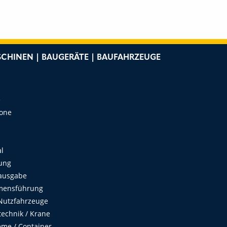
CHINEN | BAUGERÄTE | BAUFAHRZEUGE
e
Zone
al
ung
ausgabe
mensführung
Nutzfahrzeuge
echnik / Krane
me / Container