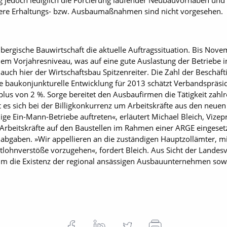
g jedoch lediglich die Forcierung laufender Neubauvorhaben und
itere Erhaltungs- bzw. Ausbaumaßnahmen sind nicht vorgesehen.
bergische Bauwirtschaft die aktuelle Auftragssituation. Bis Nov
em Vorjahresniveau, was auf eine gute Auslastung der Betrieb
auch hier der Wirtschaftsbau Spitzenreiter. Die Zahl der Beschäf
re baukonjunkturelle Entwicklung für 2013 schätzt Verbandspräside
lus von 2 %. Sorge bereitet den Ausbaufirmen die Tätigkeit zahlr
t es sich bei der Billigkonkurrenz um Arbeitskräfte aus den neue
ndige Ein-Mann-Betriebe auftreten«, erläutert Michael Bleich, Vize
 Arbeitskräfte auf den Baustellen im Rahmen einer ARGE eingesetz
abgaben. »Wir appellieren an die zuständigen Hauptzollämter, m
tlohnverstöße vorzugehen«, fordert Bleich. Aus Sicht der Landes
 um die Existenz der regional ansässigen Ausbauunternehmen sowi