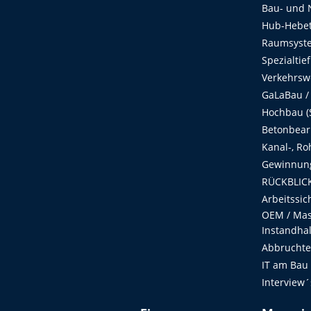
Bau- und 
Hub-Hebet
Raumsyste
Spezialtie
Verkehrsw
GaLaBau /
Hochbau (S
Betonbear
Kanal-, Ro
Gewinnung
RÜCKBLICK
Arbeitssic
OEM / Masc
Instandha
Abbruchtec
IT am Bau
Interview´