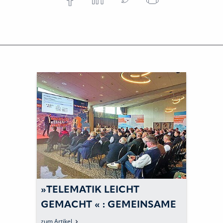
»TELEMATIK LEICHT
GEMACHT « : GEMEINSAME
DIGITALISIERUNGSKRAFT
zum Artikel