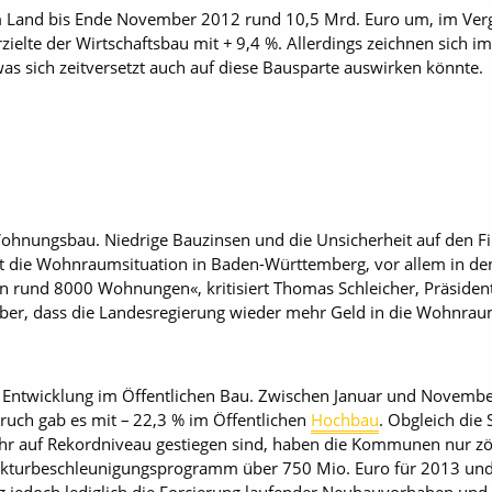
m Land bis Ende November 2012 rund 10,5 Mrd. Euro um, im Verg
elte der Wirtschaftsbau mit + 9,4 %. Allerdings zeichnen sich 
 sich zeitversetzt auch auf diese Bausparte auswirken könnte.
 Wohnungsbau. Niedrige Bauzin­sen und die Unsicherheit auf den F
t die Wohnraumsituation in Baden-Württemberg, vor allem in de
hlen rund 8000 Wohnungen«, kritisiert Thomas Schleicher, Präside
aber, dass die Landesregierung wieder mehr Geld in die Wohnrau
die Entwicklung im Öffentlichen Bau. Zwischen Januar und Novem
bruch gab es mit – 22,3 % im Öffentlichen
Hochbau
. Obgleich die
ahr auf Rekordniveau gestiegen sind, haben die Kommunen nur zög
ukturbeschleunigungsprogramm über 750 Mio. Euro für 2013 und