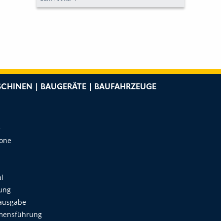
UNTER BEWEIS GESTELLT
CHINEN | BAUGERÄTE | BAUFAHRZEUGE
e
Zone
al
ung
ausgabe
mensführung