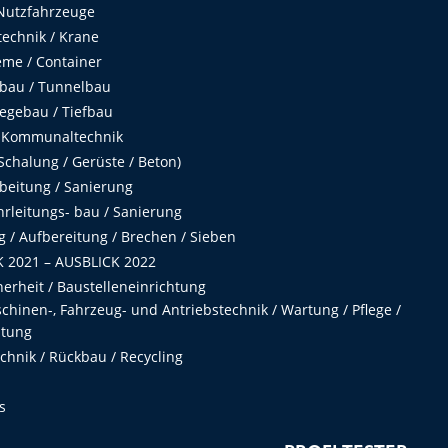
Nutzfahrzeuge
echnik / Krane
me / Container
fbau / Tunnelbau
egebau / Tiefbau
 Kommunaltechnik
chalung / Gerüste / Beton)
beitung / Sanierung
hrleitungs- bau / Sanierung
 / Aufbereitung / Brechen / Sieben
 2021 – AUSBLICK 2022
herheit / Baustelleneinrichtung
hinen-, Fahrzeug- und Antriebstechnik / Wartung / Pflege /
ltung
hnik / Rückbau / Recycling
s