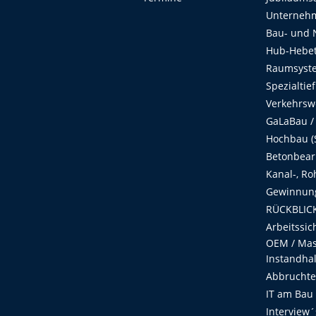
Unterneh
Bau- und 
Hub-Hebet
Raumsyste
Spezialtie
Verkehrsw
GaLaBau /
Hochbau (S
Betonbear
Kanal-, Ro
Gewinnung
RÜCKBLICK
Arbeitssic
OEM / Masc
Instandha
Abbruchtec
IT am Bau
Interview´