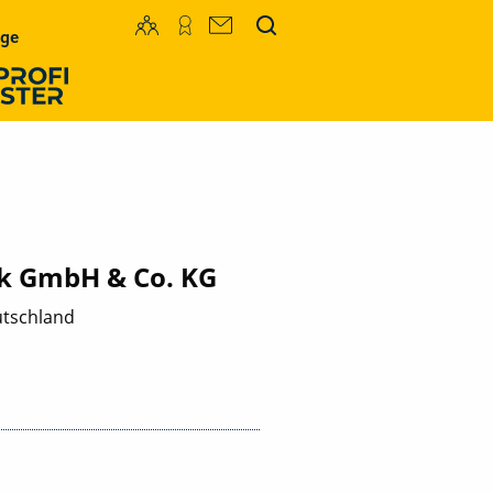
Mediadaten
Newsletter
uge
rk GmbH & Co. KG
utschland