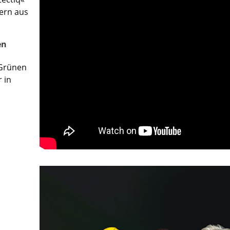
ern aus
en
 Grünen
 in