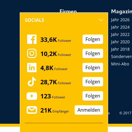
Firmen
Magazi
Hersteller, Händler,
Jahr 2026
SOCIALS
Vermieter
Jahr 2024
Messen, Seminare,
Jahr 2022
33,6K
Folgen
Follower
Kongresse
Jahr 2020
Verbände
Jahr 2018
10,2K
Folgen
Follower
Startup
Sonderver
Mini-Abo
4,8K
Folgen
Follower
28,7K
Folgen
Follower
123
Folgen
Follower
21K
Anmelden
Empfänger
Datenschutz
Impressum
© 2017 