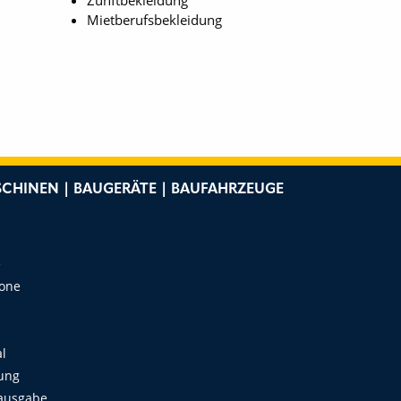
Mietberufsbekleidung
CHINEN | BAUGERÄTE | BAUFAHRZEUGE
e
Zone
al
ung
ausgabe