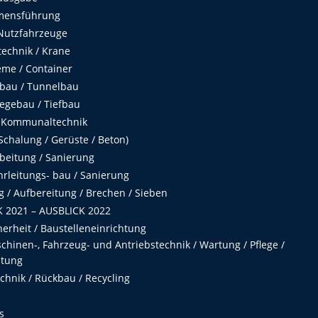
mensführung
Nutzfahrzeuge
echnik / Krane
me / Container
fbau / Tunnelbau
egebau / Tiefbau
 Kommunaltechnik
chalung / Gerüste / Beton)
beitung / Sanierung
hrleitungs- bau / Sanierung
 / Aufbereitung / Brechen / Sieben
 2021 – AUSBLICK 2022
herheit / Baustelleneinrichtung
hinen-, Fahrzeug- und Antriebstechnik / Wartung / Pflege /
ltung
hnik / Rückbau / Recycling
s