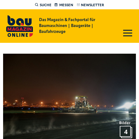
SUCHE
MESSEN
NEWSLETTER
Das Magazin & Fachportal für
Baumaschinen | Baugeräte |
Baufahrzeuge
Bilder
4