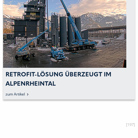
ETROFIT-LÖSUNG ÜBERZEUGT IM
N
LPENRHEINTAL
M
FE
Artikel
zum 
[197]