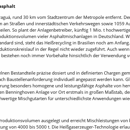
asphalt
Jaraguá, rund 30 km vom Stadtzentrum der Metropole entfernt. D
an Straßen und innerstädtischen Verkehrswegen sowie 1059 Aut
en. So plant der Anlagenbetreiber, künftig 1 Mio. t hochwertige
oduktionsvolumen vieler Asphaltmischanlagen in Deutschland. 
ndard sind, steht das Heißrecycling in Brasilien noch am Anfang. 
duktionskreislauf in der Regel nicht wieder zugeführt. Auch we
 bestehen noch immer Vorbehalte hinsichtlich der Verwendung 
lnen Bestandteile präzise dosiert und in definierten Chargen gem
 nach Baustellenanforderung individuell angepasst werden kann. Gle
erung besonders homogene und leistungsfähige Asphalte von her
neuen Benninghoven Anlage vor Ort erstmals in großen Maßstab, de
hochwertige Mischgutarten für unterschiedlichste Anwendungen w
Produktionsvolumen ausgelegt und erreicht Mischleistungen von bi
stung von 4000 bis 5000 t. Die Heißgaserzeuger-Technologie erla