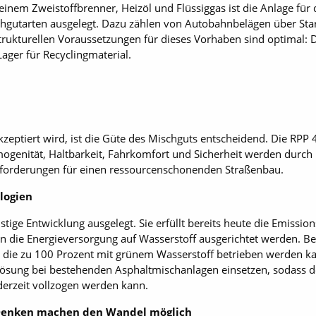
einem Zweistoffbrenner, Heizöl und Flüssiggas ist die Anlage für
chgutarten ausgelegt. Dazu zählen von Autobahnbelägen über Sta
strukturellen Voraussetzungen für dieses Vorhaben sind optimal: 
Lager für Recyclingmaterial.
zeptiert wird, ist die Güte des Mischguts entscheidend. Die RPP
enität, Haltbarkeit, Fahrkomfort und Sicherheit werden durch r
Anforderungen für einen ressourcenschonenden Straßenbau.
logien
istige Entwicklung ausgelegt. Sie erfüllt bereits heute die Emis
nn die Energieversorgung auf Wasserstoff ausgerichtet werden. B
, die zu 100 Prozent mit grünem Wasserstoff betrieben werden kan
-Lösung bei bestehenden Asphaltmischanlagen einsetzen, sodass 
derzeit vollzogen werden kann.
 Denken machen den Wandel möglich