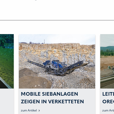
MOBILE SIEBANLAGEN
LEI
ZEIGEN IN VERKETTETEN
ORE
 U
UND EIGENSTÄNDIGEN
zum Artikel
zum Arti