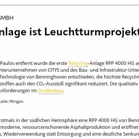
GMBH
lage ist Leuchtturmprojekt
aulos entfernt wurde die erste
Recycling
-Anlage RPP 4000 HG au
chterunternehmen von CITYS und des Bau- und Infrastruktur-Unt
Technologie von Benninghoven entschieden, die höchste Recyclin
ffen auch den CO₂-Ausstoß signifikant reduziert. Die qualitati
 Anforderungen im
Straßenbau
.
uelle: Wirtgen
erstmals in der südlichen Hemisphäre eine RPP 4000 HG von Ben
ine moderne, ressourcenschonende Asphaltproduktion und eröffne
n, Wiederverwendung statt Entsorgung und eine deutliche Senku