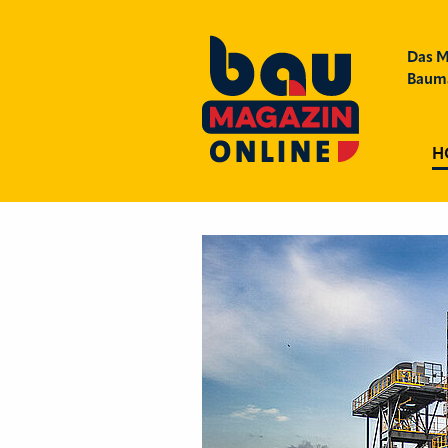
Das M
Bauma
H