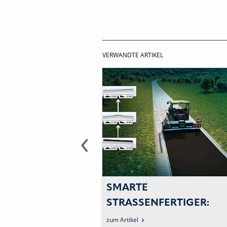
VERWANDTE ARTIKEL
GROUP
SMARTE
T AUF DER
STRASSENFERTIGER: A
UK 2026
UTOMATISIERT STEUERN
zum Artikel