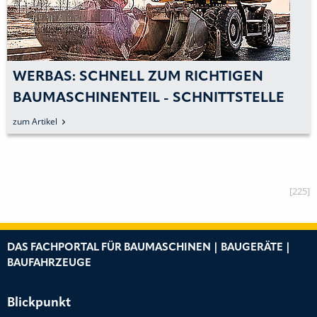
WERBAS: SCHNELL ZUM RICHTIGEN
BAUMASCHINENTEIL - SCHNITTSTELLE
ZUM ZEPPELIN-KUNDENPORTAL
zum Artikel
[225]
DAS FACHPORTAL FÜR BAUMASCHINEN | BAUGERÄTE |
BAUFAHRZEUGE
Blickpunkt