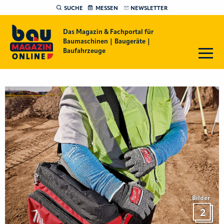
SUCHE
MESSEN
NEWSLETTER
Das Magazin & Fachportal für
Baumaschinen | Baugeräte |
Baufahrzeuge
Bilder
2