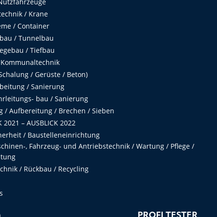
Nutzfahrzeuge
echnik / Krane
me / Container
fbau / Tunnelbau
egebau / Tiefbau
 Kommunaltechnik
chalung / Gerüste / Beton)
beitung / Sanierung
hrleitungs- bau / Sanierung
 / Aufbereitung / Brechen / Sieben
 2021 – AUSBLICK 2022
herheit / Baustelleneinrichtung
hinen-, Fahrzeug- und Antriebstechnik / Wartung / Pflege /
ltung
hnik / Rückbau / Recycling
s
n
PROFI TESTER