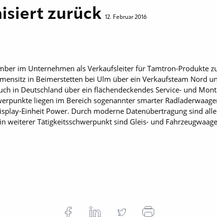
isiert zurück
12. Februar 2016
mber im Unter­nehmen als Verkaufsleiter für Tamtron-Produkte zus
irmensitz in Beimerstetten bei Ulm über ein Verkaufsteam Nord 
ch in Deutschland über ein flächen­deckendes Service- und Mon
erpunkte liegen im ­Bereich sogenannter smarter ­Radladerwaa
play-Einheit Power. Durch moderne ­Datenübertragung sind alle 
Ein weiterer Tätigkeitsschwerpunkt sind Gleis- und Fahrzeugwaage