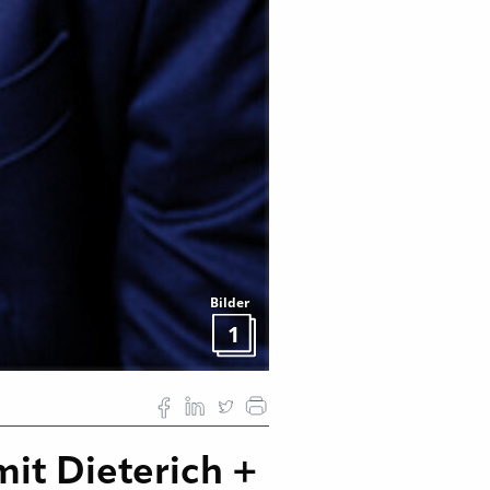
Bilder
1
it Dieterich +