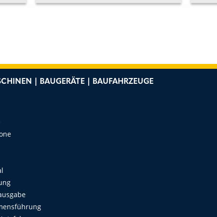
MIT CLOUD-ANBINDUNG
MIT
CHINEN | BAUGERÄTE | BAUFAHRZEUGE
e
Zone
al
ung
ausgabe
mensführung