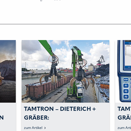
TAMTRON – DIETERICH +
TAM
EN
GRÄBER:
GRÄ
MATERIALUMSCHLAGWAAGEN
UMS
zum Artikel
zum Arti