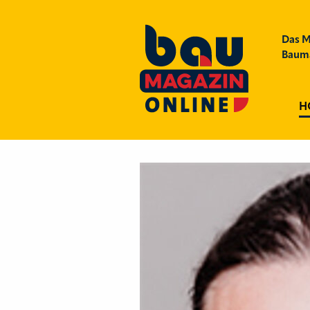
Das M
Bauma
H