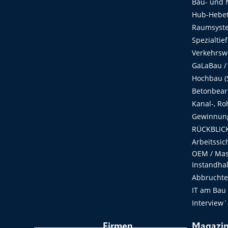
Bau- und 
Hub-Hebet
Raumsyste
Spezialtie
Verkehrsw
GaLaBau /
Hochbau (S
Betonbear
Kanal-, Ro
Gewinnung
RÜCKBLICK
Arbeitssic
OEM / Masc
Instandha
Abbruchtec
IT am Bau
Interview´
Firmen
Magazi