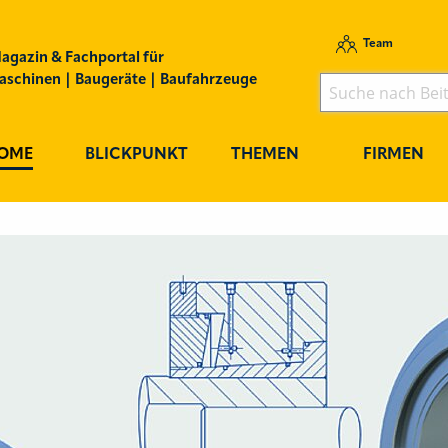
Team
agazin & Fachportal für
schinen | Baugeräte | Baufahrzeuge
OME
BLICKPUNKT
THEMEN
FIRMEN