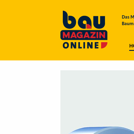
Das M
Bauma
H