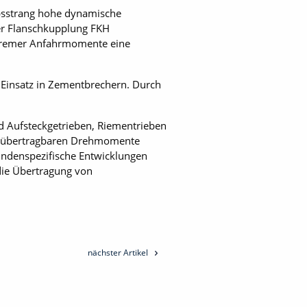
iebsstrang hohe dynamische
per Flanschkupplung FKH
tremer Anfahrmomente eine
 Einsatz in Zementbrechern. Durch
nd Aufsteckgetrieben, Riementrieben
en übertragbaren Drehmomente
undenspezifische Entwicklungen
 die Übertragung von
nächster Artikel