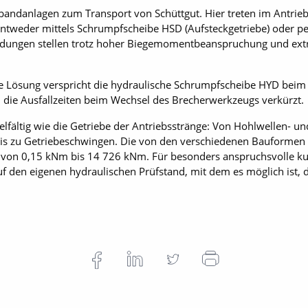
derbandanlagen zum Transport von Schüttgut. Hier treten im Antr
 entweder mittels Schrumpfscheibe HSD (Aufsteckgetriebe) oder 
ndungen stellen trotz hoher Biegemomentbeanspruchung und ex
e Lösung verspricht die hydraulische Schrumpfscheibe HYD beim
 die Ausfallzeiten beim Wechsel des Brecherwerkzeugs verkürzt.
lfältig wie die Getriebe der Antriebsstränge: Von Hohlwellen- u
bis zu Getriebeschwingen. Die von den verschiedenen Bauform
 von 0,15 kNm bis 14 726 kNm. Für besonders anspruchsvolle k
uf den eigenen hydraulischen Prüfstand, mit dem es möglich ist,