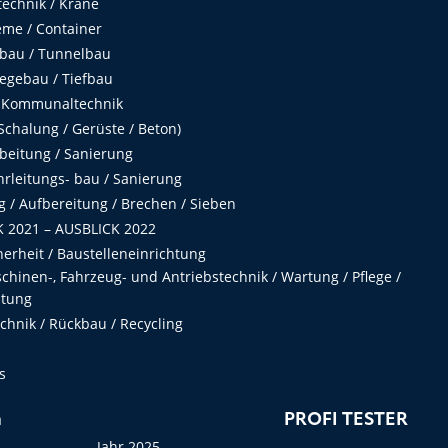
echnik / Krane
me / Container
fbau / Tunnelbau
egebau / Tiefbau
 Kommunaltechnik
chalung / Gerüste / Beton)
beitung / Sanierung
hrleitungs- bau / Sanierung
 / Aufbereitung / Brechen / Sieben
 2021 – AUSBLICK 2022
herheit / Baustelleneinrichtung
hinen-, Fahrzeug- und Antriebstechnik / Wartung / Pflege /
ltung
hnik / Rückbau / Recycling
s
n
PROFI TESTER
Jahr 2025