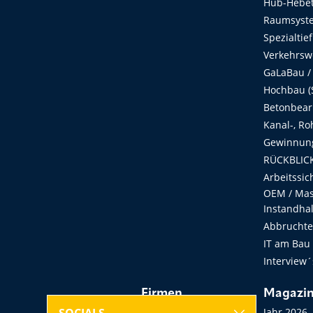
Hub-Hebet
Raumsyste
Spezialtie
Verkehrsw
GaLaBau /
Hochbau (S
Betonbear
Kanal-, Ro
Gewinnung
RÜCKBLICK
Arbeitssic
OEM / Masc
Instandha
Abbruchtec
IT am Bau
Interview´
Firmen
Magazi
Hersteller, Händler,
Jahr 2026