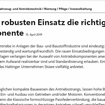
ahrzeug- und Antriebstechnik / Wartung / Pflege / Instandhaltung
robusten Einsatz die richti
onente
15. April 2019
triebe in Anlagen der Bau- und Baustoffindustrie sind eindeut
eständig und wartungsfreundlich. Die rauen Einsatzbedingungen 
nlagen verlangen bei der Auswahl von Antriebskomponenten anw
em Aufwand realisierbar sind und Standardisierung erlauben. Ein 
as Hattinger Unternehmen Stüwe vielfältig anbietet.
lichen kompakte Bauweisen des Antriebsstrangs, lassen hohe B
n Ein- und Ausbau von Getrieben und/oder Motoren. Konventionel
enn die klassische formschlüssige Passfederverbindung, die bauar
Wechselbelastungen in derartigen Antrieben schnell verschleißen.