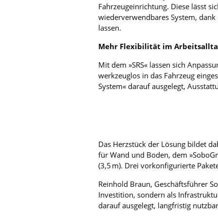
Fahrzeugeinrichtung. Diese lässt s
wiederverwendbares System, dank
lassen.
Mehr Flexibilität im Arbeitsallt
Mit dem »SRS« lassen sich Anpassu
werkzeuglos in das Fahrzeug einge
System« darauf ausgelegt, Ausstat
Das Herzstück der Lösung bildet dab
für Wand und Boden, dem »SoboGri
(3,5 m). Drei vorkonfigurierte Paket
Reinhold Braun, Geschäftsführer Sor
Investition, sondern als Infrastruk
darauf ausgelegt, langfristig nutzb