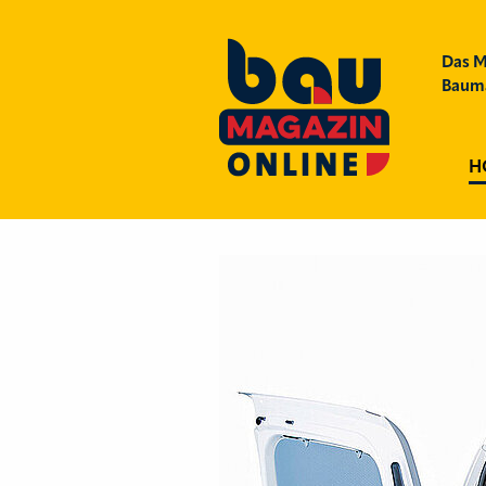
Das M
Bauma
H