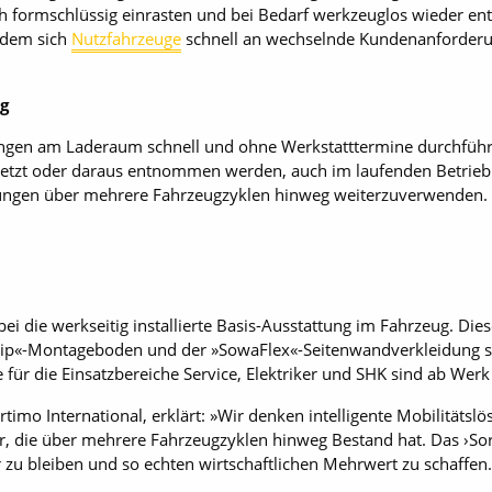
ich formschlüssig einrasten und bei Bedarf werkzeuglos wieder en
 dem sich
Nutzfahrzeuge
schnell an wechselnde Kundenanforder
ag
ngen am Laderaum schnell und ohne Werkstatttermine durchführ
setzt oder daraus entnommen werden, auch im laufenden Betrieb.
tungen über mehrere Fahrzeugzyklen hinweg weiterzuverwenden.
ei die werkseitig installierte Basis-Ausstattung im Fahrzeug. Di
p«-Montageboden und der »SowaFlex«-Seitenwandverkleidung so
e für die Einsatzbereiche Service, Elektriker und SHK sind ab Werk 
timo International, erklärt: »Wir denken intelligente Mobilitätslö
tur, die über mehrere Fahrzeugzyklen hinweg Bestand hat. Das ›So
ar zu bleiben und so echten wirtschaftlichen Mehrwert zu schaffen