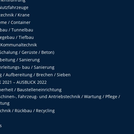
Nutzfahrzeuge
echnik / Krane
me / Container
fbau / Tunnelbau
egebau / Tiefbau
 Kommunaltechnik
chalung / Gerüste / Beton)
beitung / Sanierung
hrleitungs- bau / Sanierung
 / Aufbereitung / Brechen / Sieben
 2021 – AUSBLICK 2022
herheit / Baustelleneinrichtung
hinen-, Fahrzeug- und Antriebstechnik / Wartung / Pflege /
ltung
hnik / Rückbau / Recycling
s