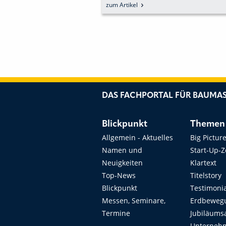
NUTZFAHRZEUGFLOTT
zum Artikel
DAS FACHPORTAL FÜR BAUMAS
Blickpunkt
Themen
Allgemein - Aktuelles
Big Pictur
Namen und
Start-Up-
Neuigkeiten
Klartext
Top-News
Titelstory
Blickpunkt
Testimoni
Messen, Seminare,
Erdbeweg
Termine
Jubiläums
Unterneh