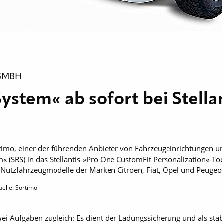
GMBH
System« ab sofort bei Stella
rtimo, einer der führenden Anbieter von Fahrzeugeinrichtungen u
« (SRS) in das Stellantis-»Pro One CustomFit Personalization«-To
 Nutzfahrzeugmodelle der Marken Citroën, Fiat, Opel und Peugeot
uelle: Sortimo
ei Aufgaben zugleich: Es dient der Ladungssicherung und als stabi