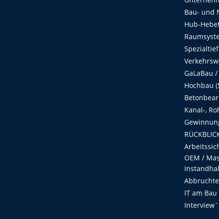
Bau- und 
Hub-Hebet
Raumsyste
Spezialtie
Verkehrsw
GaLaBau /
Hochbau (S
Betonbear
Kanal-, Ro
Gewinnung
RÜCKBLICK
Arbeitssic
OEM / Masc
Instandha
Abbruchtec
IT am Bau
Interview´