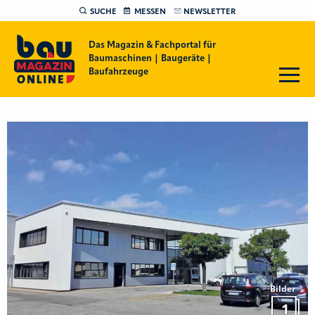
SUCHE
MESSEN
NEWSLETTER
Das Magazin & Fachportal für
Baumaschinen | Baugeräte |
Baufahrzeuge
Bilder
1