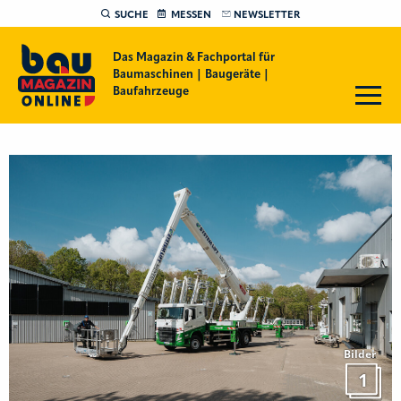
SUCHE
MESSEN
NEWSLETTER
Das Magazin & Fachportal für
Baumaschinen | Baugeräte |
Baufahrzeuge
Bilder
1