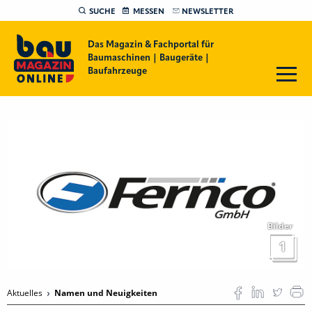
SUCHE
MESSEN
NEWSLETTER
Das Magazin & Fachportal für
Baumaschinen | Baugeräte |
Baufahrzeuge
Bilder
1
Aktuelles
Namen und Neuigkeiten