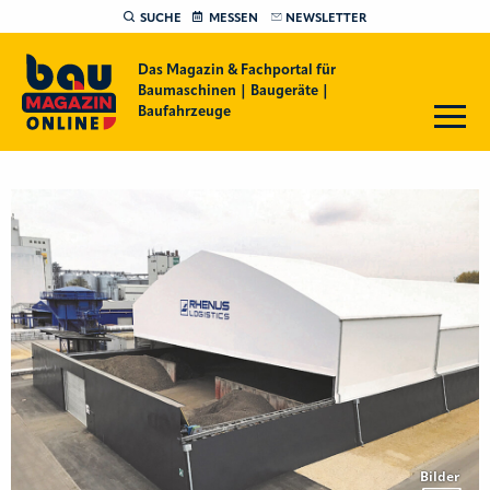
SUCHE
MESSEN
NEWSLETTER
Das Magazin & Fachportal für
Baumaschinen | Baugeräte |
Baufahrzeuge
Bilder