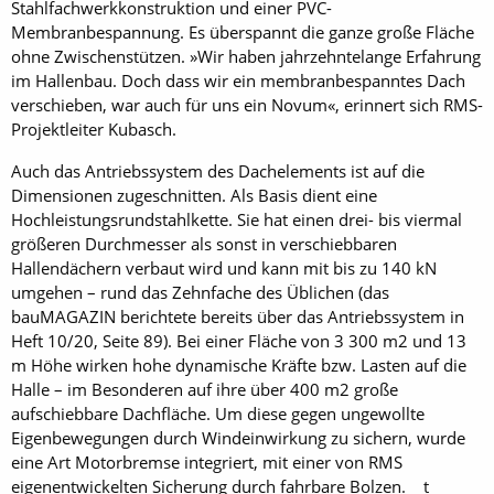
Stahlfachwerkkonstruktion und einer PVC-
Membranbespannung. Es überspannt die ganze große Fläche
ohne Zwischenstützen. »Wir haben jahrzehntelange Erfahrung
im Hallenbau. Doch dass wir ein membranbespanntes Dach
verschieben, war auch für uns ein Novum«, erinnert sich RMS-
Projektleiter Kubasch.
Auch das Antriebssystem des Dachelements ist auf die
Dimensionen zugeschnitten. Als Basis dient eine
Hochleistungsrundstahlkette. Sie hat einen drei- bis viermal
größeren Durchmesser als sonst in verschiebbaren
Hallendächern verbaut wird und kann mit bis zu 140 kN
umgehen – rund das Zehnfache des Üblichen (das
bauMAGAZIN berichtete bereits über das Antriebssystem in
Heft 10/20, Seite 89). Bei einer Fläche von 3 300 m2 und 13
m Höhe wirken hohe dynamische Kräfte bzw. Lasten auf die
Halle – im Besonderen auf ihre über 400 m2 große
aufschiebbare Dachfläche. Um diese gegen ungewollte
Eigenbewegungen durch Windeinwirkung zu sichern, wurde
eine Art Motorbremse integriert, mit einer von RMS
eigenentwickelten Sicherung durch fahrbare Bolzen. t