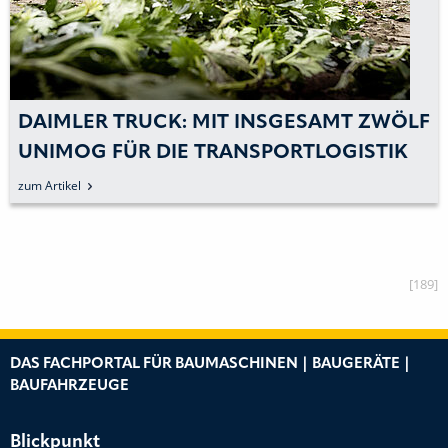
DAIMLER TRUCK: MIT INSGESAMT ZWÖLF
UNIMOG FÜR DIE TRANSPORTLOGISTIK
BEI MÄHLMANN GEMÜSEBAU
zum Artikel
[189]
DAS FACHPORTAL FÜR BAUMASCHINEN | BAUGERÄTE |
BAUFAHRZEUGE
Blickpunkt