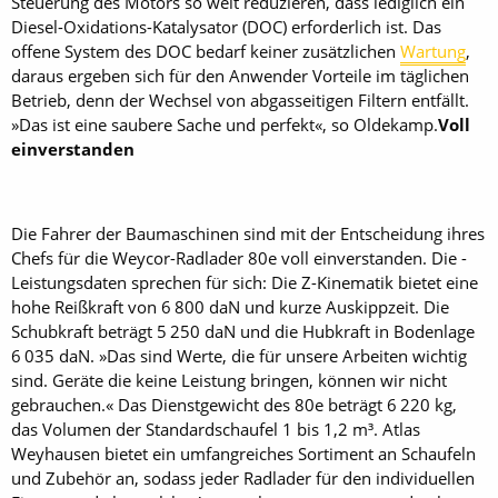
Steuerung des Motors so weit reduzieren, dass lediglich ein
Diesel-Oxidations-Katalysator (DOC) erforderlich ist. Das
offene System des DOC bedarf keiner zusätzlichen
Wartung
,
daraus ergeben sich für den Anwender Vorteile im täglichen
Betrieb, denn der Wechsel von abgasseitigen Filtern entfällt.
»Das ist eine saubere Sache und perfekt«, so Oldekamp.
Voll
einverstanden
Die Fahrer der Baumaschinen sind mit der Entscheidung ihres
Chefs für die Weycor-Radlader 80e voll einverstanden. Die ­
Leistungsdaten sprechen für sich: Die Z-Kinematik bietet eine
­hohe Reißkraft von 6 800 daN und kurze Auskippzeit. Die
Schubkraft beträgt 5 250 daN und die Hubkraft in Bodenlage
6 035 daN. »Das sind Werte, die für unsere Arbeiten wichtig
sind. Geräte die keine Leistung bringen, können wir nicht
gebrauchen.« Das Dienstgewicht des 80e beträgt 6 220 kg,
das Volumen der Standardschaufel 1 bis 1,2 m³. Atlas
Weyhausen bietet ein umfangreiches Sortiment an Schaufeln
und Zubehör an, sodass jeder Radlader für den individuellen