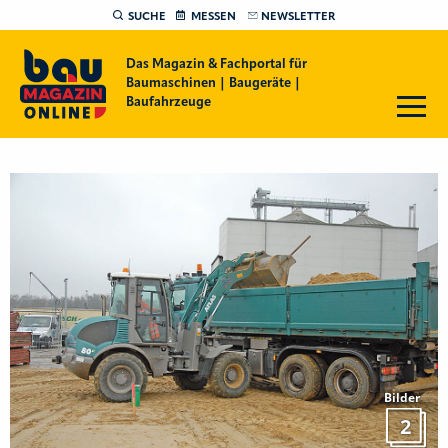
SUCHE
MESSEN
NEWSLETTER
Das Magazin & Fachportal für
Baumaschinen | Baugeräte |
Baufahrzeuge
Bilder
2