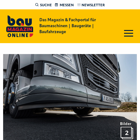
SUCHE
MESSEN
NEWSLETTER
Das Magazin & Fachportal für
Baumaschinen | Baugeräte |
Baufahrzeuge
Bilder
2