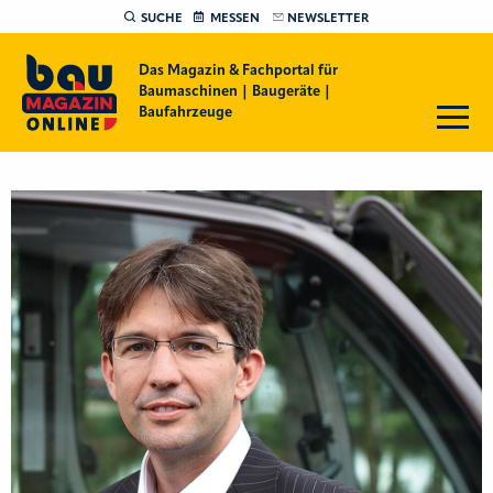
SUCHE
MESSEN
NEWSLETTER
Das Magazin & Fachportal für
Baumaschinen | Baugeräte |
Baufahrzeuge