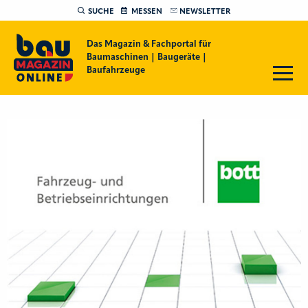
SUCHE
MESSEN
NEWSLETTER
Das Magazin & Fachportal für
Baumaschinen | Baugeräte |
Baufahrzeuge