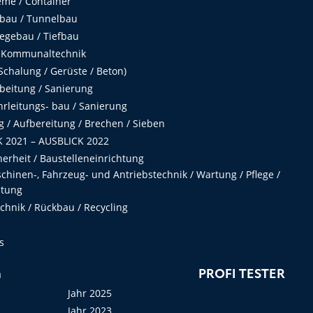
me / Container
fbau / Tunnelbau
egebau / Tiefbau
 Kommunaltechnik
chalung / Gerüste / Beton)
beitung / Sanierung
hrleitungs- bau / Sanierung
 / Aufbereitung / Brechen / Sieben
 2021 – AUSBLICK 2022
herheit / Baustelleneinrichtung
hinen-, Fahrzeug- und Antriebstechnik / Wartung / Pflege /
ltung
hnik / Rückbau / Recycling
s
n
PROFI TESTER
Jahr 2025
Jahr 2023