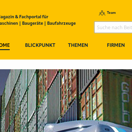
Team
agazin & Fachportal für
schinen | Baugeräte | Baufahrzeuge
OME
BLICKPUNKT
THEMEN
FIRMEN