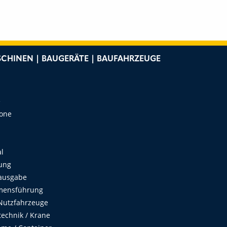
CHINEN | BAUGERÄTE | BAUFAHRZEUGE
e
Zone
al
ung
ausgabe
mensführung
Nutzfahrzeuge
echnik / Krane