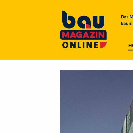
Das M
Bauma
H