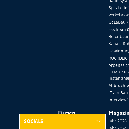
Raumsyste
Spezialtie
Verkehrsw
GaLaBau /
Hochbau (S
Betonbear
Kanal-, Ro
Gewinnung
RÜCKBLICK
Arbeitssic
OEM / Masc
Instandha
Abbruchtec
IT am Bau
Interview´
Firmen
Magazi
Hersteller, Händler,
Jahr 2026
SOCIALS
Vermieter
Jahr 2024