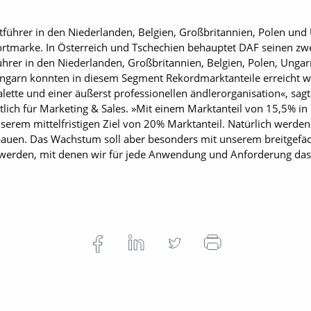
ührer in den Niederlanden, Belgien, Großbritannien, Polen und
portmarke. In Österreich und Tschechien behauptet DAF seinen zwe
̈hrer in den Niederlanden, Großbritannien, Belgien, Polen, Ungar
Ungarn konnten in diesem Segment Rekordmarktanteile erreicht we
ette und einer äußerst professionellen ändlerorganisation«, sag
lich für Marketing & Sales. »Mit einem Marktanteil von 15,5% i
erem mittelfristigen Ziel von 20% Marktanteil. Natürlich werden
auen. Das Wachstum soll aber besonders mit unserem breitgefäch
t werden, mit denen wir für jede Anwendung und Anforderung das