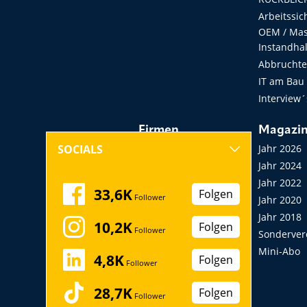
Arbeitssic
OEM / Masc
Instandha
Abbruchtec
IT am Bau
Interview´
Firmen
Magazi
Hersteller, Händler,
Jahr 2026
SOCIALS
Vermieter
Jahr 2024
Messen, Seminare,
Jahr 2022
33,6K
Folgen
Follower
Kongresse
Jahr 2020
Verbände
Jahr 2018
10,2K
Folgen
Follower
Startup
Sonderver
Mini-Abo
4,8K
Folgen
Follower
28,7K
Folgen
Follower