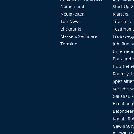
Namen und
Start-Up-
Neuigkeiten
Klartext
Top-News
Titelstory
Blickpunkt
Testimoni
Messen, Seminare,
Erdbeweg
Termine
Jubiläums
Unterneh
Bau- und 
Hub-Hebet
Raumsyste
Spezialtie
Verkehrsw
GaLaBau /
Hochbau (S
Betonbear
Kanal-, Ro
Gewinnung
RÜCKBLICK