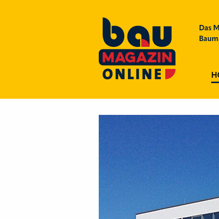
Das M
Bauma
H