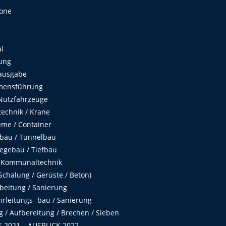
Zone
al
ung
ausgabe
mensführung
Nutzfahrzeuge
echnik / Krane
me / Container
fbau / Tunnelbau
egebau / Tiefbau
 Kommunaltechnik
chalung / Gerüste / Beton)
beitung / Sanierung
hrleitungs- bau / Sanierung
 / Aufbereitung / Brechen / Sieben
 2021 – AUSBLICK 2022