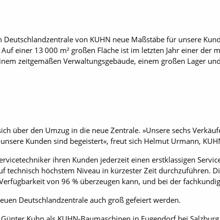
en Deutschlandzentrale von KUHN neue Maßstäbe für unsere Kunde
uf einer 13 000 m² großen Fläche ist im letzten Jahr einer der
einem zeitgemäßen Verwaltungs­gebäude, einem großen Lager und
ich über den Umzug in die neue Zentrale. »Unsere sechs Verkäufe
d unsere Kunden sind begeistert«, freut sich Helmut Urmann, KUH
rvicetechniker ihren Kunden jederzeit einen erstklassigen Service 
f technisch höchstem Niveau in kürzester Zeit durchzuführen. Di
er Verfügbarkeit von 96 % überzeugen kann, und bei der fachkundi
 neuen Deutschlandzentrale auch groß gefeiert werden.
ünter Kuhn als KUHN-Baumaschinen in Eugendorf bei Salzburg g