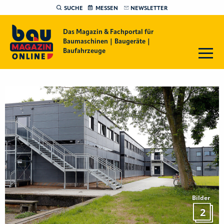
SUCHE
MESSEN
NEWSLETTER
Das Magazin & Fachportal für
Baumaschinen | Baugeräte |
Baufahrzeuge
Bilder
2