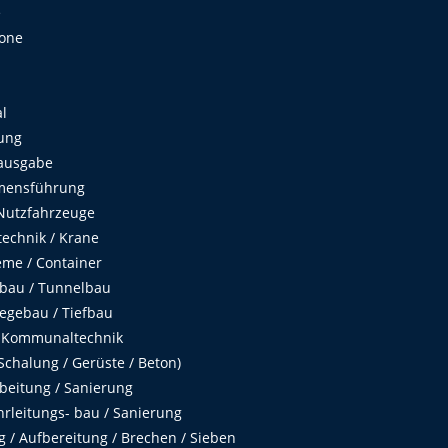
e
Zone
al
ung
ausgabe
mensführung
Nutzfahrzeuge
echnik / Krane
me / Container
fbau / Tunnelbau
egebau / Tiefbau
 Kommunaltechnik
chalung / Gerüste / Beton)
beitung / Sanierung
hrleitungs- bau / Sanierung
 / Aufbereitung / Brechen / Sieben