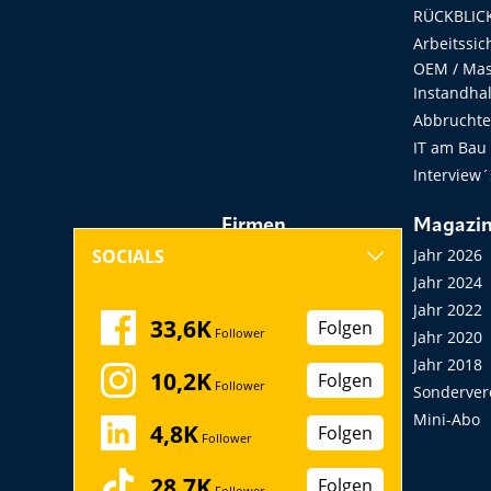
RÜCKBLICK
Arbeitssic
OEM / Masc
Instandha
Abbruchtec
IT am Bau
Interview´
Firmen
Magazi
Hersteller, Händler,
Jahr 2026
SOCIALS
Vermieter
Jahr 2024
Messen, Seminare,
Jahr 2022
33,6K
Folgen
Follower
Kongresse
Jahr 2020
Verbände
Jahr 2018
10,2K
Folgen
Follower
Startup
Sonderver
Mini-Abo
4,8K
Folgen
Follower
28,7K
Folgen
Follower