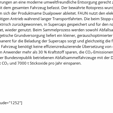
rungen an eine moderne umweltfreundliche Entsorgung gerecht 
mit dem gesamten Fahrzeug befasst. Der bewährte Rotopress wurd
em sich der Produktname Dualpower ableitet. FAUN nutzt den elek
tigen Antrieb während langer Transportfahrten. Die beim Stopp
ktrisch zurückgewonnen, in Supercaps gespeichert und für den 
ndet, wieder genutzt. Beim Sammelprozess werden sowohl Abfall
rgetische Grundversorgung liefert ein kleiner, ­geräuschoptimierte
nent für die Beladung der Supercaps sorgt und gleichzeitig die fa
 Fahrzeug benötigt keine effizienzreduzierende Übersetzung von e
len Anwender mehr als 30 % Kraftstoff sparen, die CO₂-Emissio
 der Bundesrepublik betriebenen Abfallsammelfahrzeuge mit der 
 CO₂ und 7000 t Stickoxide pro Jahr einsparen.
clude="1252"]