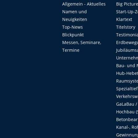
Allgemein - Aktuelles
Big Pictur
Namen und
Start-Up-
Neuigkeiten
Klartext
Top-News
Titelstory
Blickpunkt
Testimoni
Messen, Seminare,
Erdbeweg
Termine
Jubiläums
Unterneh
Bau- und 
Hub-Hebet
Raumsyste
Spezialtie
Verkehrsw
GaLaBau /
Hochbau (S
Betonbear
Kanal-, Ro
Gewinnung