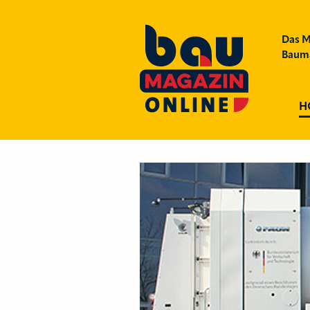
Das M
Bauma
H