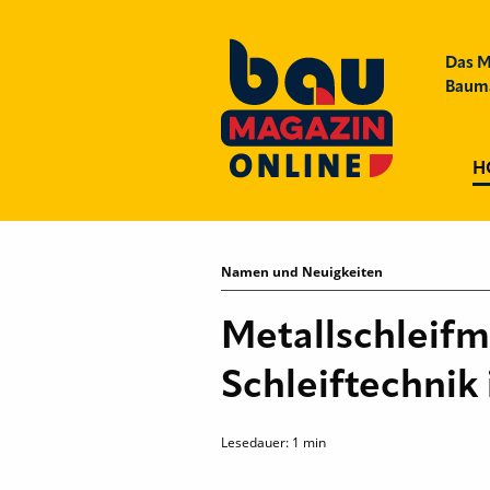
Das M
Bauma
H
Namen und Neuigkeiten
Metallschleifm
Schleiftechni
Lesedauer:
1
min