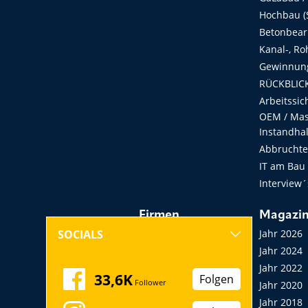
Hochbau (S
Betonbear
Kanal-, Ro
Gewinnung
RÜCKBLICK
Arbeitssic
OEM / Masc
Instandha
Abbruchtec
IT am Bau
Interview´
Firmen
Magazi
Hersteller, Händler,
Jahr 2026
SOCIALS
Vermieter
Jahr 2024
Messen, Seminare,
Jahr 2022
33,6K
Folgen
Follower
Kongresse
Jahr 2020
Verbände
Jahr 2018