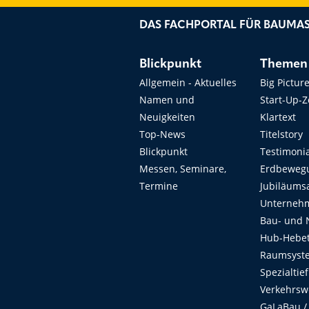
DAS FACHPORTAL FÜR BAUMAS
Blickpunkt
Themen
Allgemein - Aktuelles
Big Pictur
Namen und
Start-Up-
Neuigkeiten
Klartext
Top-News
Titelstory
Blickpunkt
Testimoni
Messen, Seminare,
Erdbeweg
Termine
Jubiläums
Unterneh
Bau- und 
Hub-Hebet
Raumsyste
Spezialtie
Verkehrsw
GaLaBau /