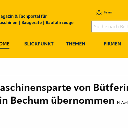
Team
agazin & Fachportal für
schinen | Baugeräte | Baufahrzeuge
OME
BLICKPUNKT
THEMEN
FIRMEN
aschinensparte von Bütfer
k in Bechum übernommen
14. Apri