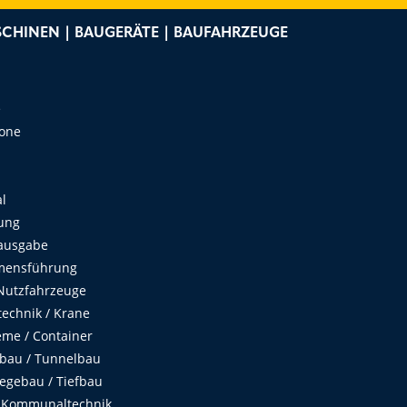
CHINEN | BAUGERÄTE | BAUFAHRZEUGE
e
Zone
al
ung
ausgabe
mensführung
Nutzfahrzeuge
echnik / Krane
me / Container
fbau / Tunnelbau
egebau / Tiefbau
 Kommunaltechnik