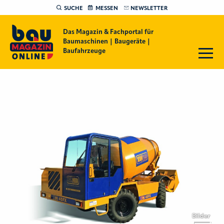
SUCHE
MESSEN
NEWSLETTER
Das Magazin & Fachportal für
Baumaschinen | Baugeräte |
Baufahrzeuge
Bilder