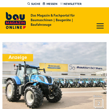
SUCHE
MESSEN
NEWSLETTER
Das Magazin & Fachportal für
Baumaschinen | Baugeräte |
Baufahrzeuge
Anzeige
Bilder
2