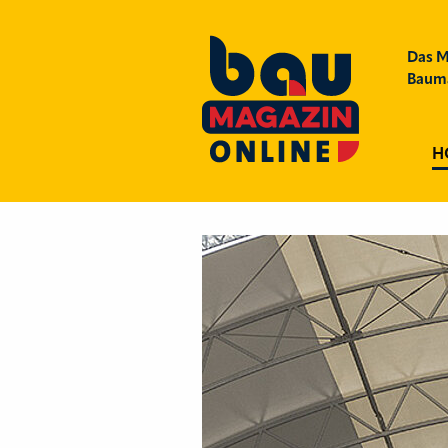
Das M
Bauma
H