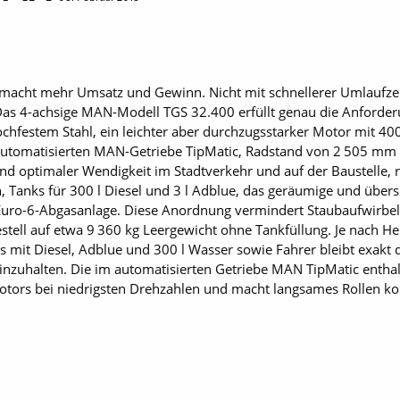
 macht mehr Umsatz und Gewinn. Nicht mit schnellerer Umlaufzei
Das 4-achsige MAN-Modell TGS 32.400 erfüllt genau die Anforder
chfestem Stahl, ein leichter aber durchzugsstarker Motor mit 4
utomatisierten MAN-Getriebe TipMatic, Radstand von 2 505 mm z
optimaler Wendigkeit im Stadtverkehr und auf der Baustelle, ru
, Tanks für 300 l Diesel und 3 l Adblue, das geräumige und übers
te Euro-6-Abgasanlage. Diese Anordnung vermindert Staubaufwirb
tell auf etwa 9 360 kg Leergewicht ohne Tankfüllung. Je nach Her
 mit Diesel, Adblue und 300 l Wasser sowie Fahrer bleibt exakt 
inzuhalten. Die im automatisierten Getriebe MAN TipMatic enthal
ors bei niedrigsten Drehzahlen und macht langsames Rollen kom