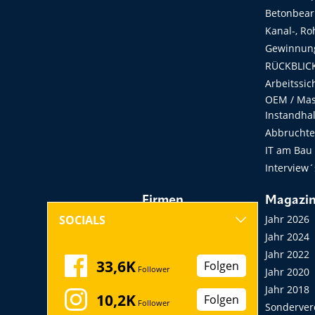
Betonbear
Kanal-, Ro
Gewinnung
RÜCKBLICK
Arbeitssic
OEM / Masc
Instandha
Abbruchtec
IT am Bau
Interview´
Firmen
Magazi
Hersteller, Händler,
Jahr 2026
SOCIALS
Vermieter
Jahr 2024
Messen, Seminare,
Jahr 2022
33,6K
Folgen
Follower
Kongresse
Jahr 2020
Verbände
Jahr 2018
10,2K
Folgen
Follower
Startup
Sonderver