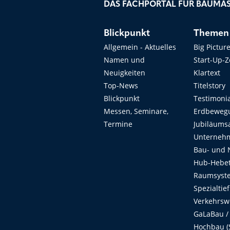
DAS FACHPORTAL FÜR BAUMAS
Blickpunkt
Themen
Allgemein - Aktuelles
Big Pictur
Namen und
Start-Up-
Neuigkeiten
Klartext
Top-News
Titelstory
Blickpunkt
Testimoni
Messen, Seminare,
Erdbeweg
Termine
Jubiläums
Unterneh
Bau- und 
Hub-Hebet
Raumsyste
Spezialtie
Verkehrsw
GaLaBau /
Hochbau (S