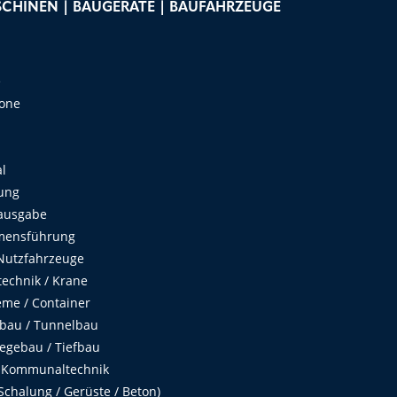
CHINEN | BAUGERÄTE | BAUFAHRZEUGE
e
Zone
al
ung
ausgabe
mensführung
Nutzfahrzeuge
echnik / Krane
me / Container
fbau / Tunnelbau
egebau / Tiefbau
 Kommunaltechnik
chalung / Gerüste / Beton)