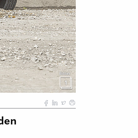
Bilder
1
 den