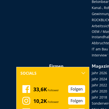
Betonbear
Kanal-, Ro
Gewinnung
RÜCKBLICK
Arbeitssic
OEM / Masc
Instandha
Abbruchtec
IT am Bau
Interview´
Firmen
Magazi
Hersteller, Händler,
Jahr 2026
SOCIALS
Vermieter
Jahr 2024
Messen, Seminare,
Jahr 2022
33,6K
Folgen
Follower
Kongresse
Jahr 2020
Verbände
Jahr 2018
10,2K
Folgen
Follower
Startup
Sonderver