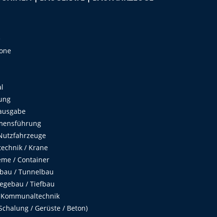
e
Zone
al
ung
ausgabe
mensführung
Nutzfahrzeuge
echnik / Krane
me / Container
fbau / Tunnelbau
egebau / Tiefbau
 Kommunaltechnik
chalung / Gerüste / Beton)