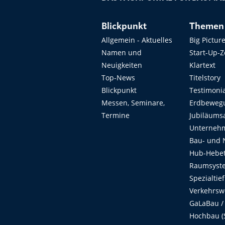
Blickpunkt
Themen
Allgemein - Aktuelles
Big Pictur
Namen und
Start-Up-
Neuigkeiten
Klartext
Top-News
Titelstory
Blickpunkt
Testimoni
Messen, Seminare,
Erdbeweg
Termine
Jubiläums
Unterneh
Bau- und 
Hub-Hebet
Raumsyste
Spezialtie
Verkehrsw
GaLaBau /
Hochbau (S