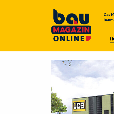
Das M
Bauma
H