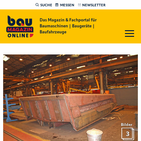
SUCHE
MESSEN
NEWSLETTER
Das Magazin & Fachportal für
Baumaschinen | Baugeräte |
Baufahrzeuge
Bilder
3